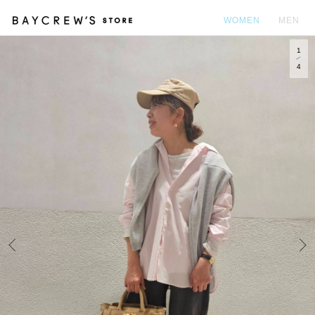
WOMEN
MEN
1
カ
4
Prev