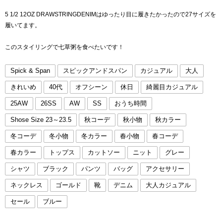
5 1/2 12OZ DRAWSTRINGDENIMはゆったり目に履きたかったので27サイズを
履いてます。
このスタイリングで七草粥を食べたいです！
Spick & Span
スピックアンドスパン
カジュアル
大人
きれいめ
40代
オフシーン
休日
綺麗目カジュアル
25AW
26SS
AW
SS
おうち時間
Shose Size 23～23.5
秋コーデ
秋小物
秋カラー
冬コーデ
冬小物
冬カラー
春小物
春コーデ
春カラー
トップス
カットソー
ニット
グレー
シャツ
ブラック
パンツ
バッグ
アクセサリー
ネックレス
ゴールド
靴
デニム
大人カジュアル
セール
ブルー