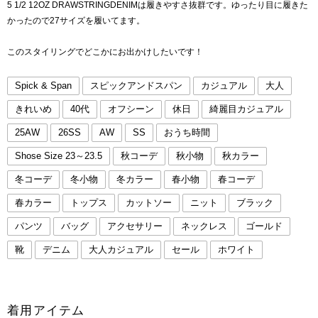
5 1/2 12OZ DRAWSTRINGDENIMは履きやすさ抜群です。ゆったり目に履きた
かったので27サイズを履いてます。
このスタイリングでどこかにお出かけしたいです！
Spick & Span
スピックアンドスパン
カジュアル
大人
きれいめ
40代
オフシーン
休日
綺麗目カジュアル
25AW
26SS
AW
SS
おうち時間
Shose Size 23～23.5
秋コーデ
秋小物
秋カラー
冬コーデ
冬小物
冬カラー
春小物
春コーデ
春カラー
トップス
カットソー
ニット
ブラック
パンツ
バッグ
アクセサリー
ネックレス
ゴールド
靴
デニム
大人カジュアル
セール
ホワイト
着用アイテム