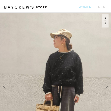
WOMEN
MEN
1
カ
4
Prev