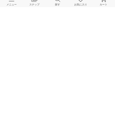
メニュー
スナップ
探す
お気に入り
カート
よくある質問
ご利用ガイド
店舗検索
採用情報
お客様対応方針
利用規約
企業情報
個人情報保護方針
特定商取引法に基づく表記
FOLLOW US