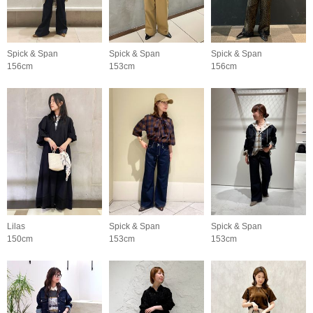
Spick & Span
Spick & Span
Spick & Span
156cm
153cm
156cm
Lilas
Spick & Span
Spick & Span
150cm
153cm
153cm