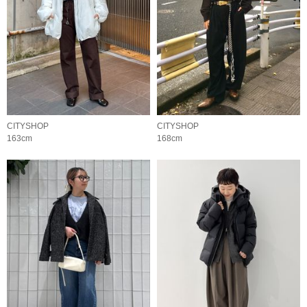
CITYSHOP
CITYSHOP
163cm
168cm