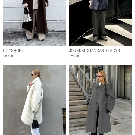
CITYSHOP
JOURNAL STANDARD LADYS
163cm
159cm