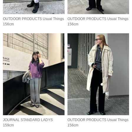
OUTDOOR PRODUCTS Usual Things
OUTDOOR PRODUCTS Usual Things
156cm
156cm
JOURNAL STANDARD LADYS
OUTDOOR PRODUCTS Usual Things
159cm
156cm