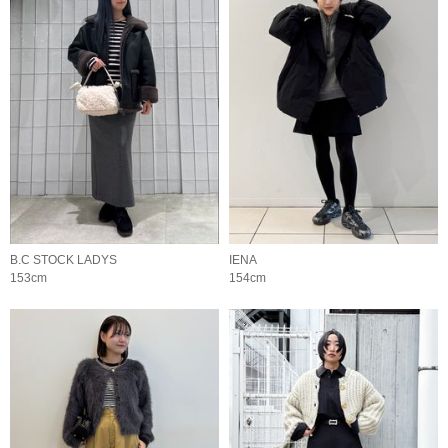
B.C STOCK LADYS
IENA
153cm
154cm