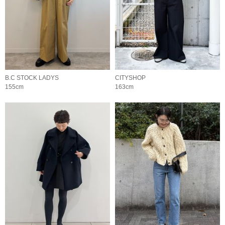
B.C STOCK LADYS
CITYSHOP
155cm
163cm