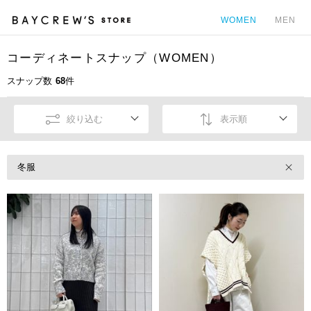
WOMEN
MEN
コーディネートスナップ（WOMEN）
カ
スナップ数
68
件
絞り込む
表示順
冬服