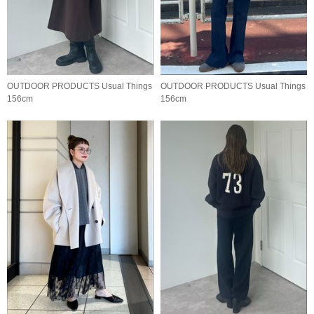
OUTDOOR PRODUCTS Usual Things
OUTDOOR PRODUCTS Usual Things
156cm
156cm