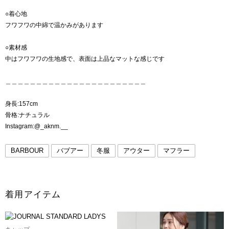
○着心地
フワフワの中綿で温かみがあります
○素材感
中はフワフワの生地感で、表面は上品なマットな感じです
＿＿＿＿＿＿＿＿＿＿＿＿＿＿＿＿＿＿＿＿＿＿＿
身長:157cm
骨格:ナチュラル
Instagram:@_aknm.__
BARBOUR
バブアー
冬服
アウター
マフラー
着用アイテム