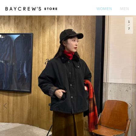
WOMEN
MEN
1
カ
7
Prev