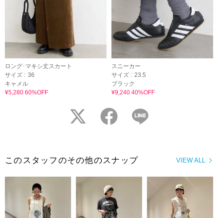
ロング･マキシ丈スカート
スニーカー
サイズ :
36
サイズ :
23.5
キャメル
ブラック
¥5,280 60%OFF
¥9,240 40%OFF
twitter
facebook
LINE
このスタッフのその他のスナップ
VIEW ALL