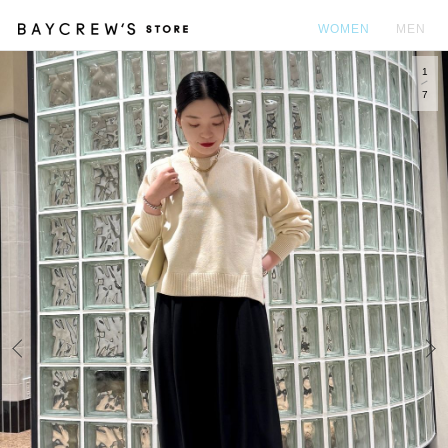
WOMEN
MEN
1
カ
7
Prev