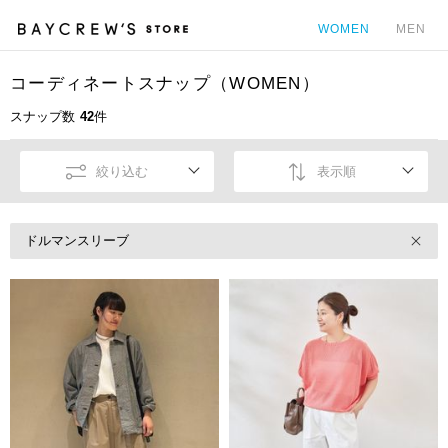
WOMEN
MEN
コーディネートスナップ（WOMEN）
カ
スナップ数
42
件
絞り込む
表示順
ドルマンスリーブ