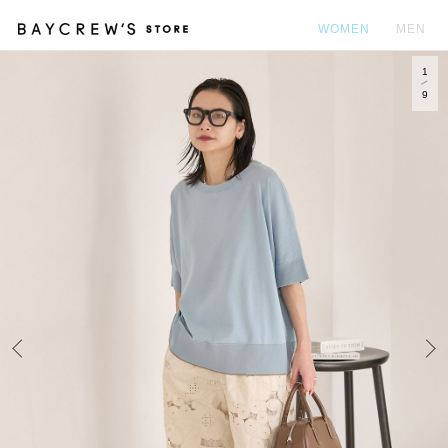
WOMEN
MEN
1
カ
9
Prev