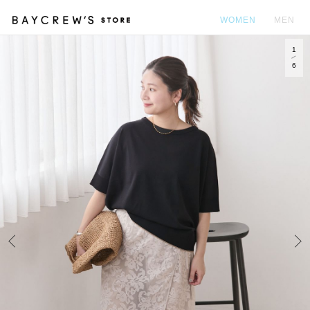
WOMEN
MEN
1
カ
6
Prev