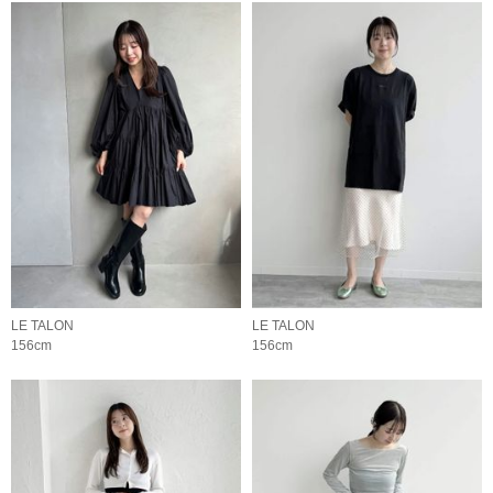
LE TALON
LE TALON
156cm
156cm