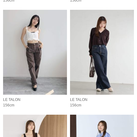
156cm
156cm
LE TALON
LE TALON
156cm
156cm