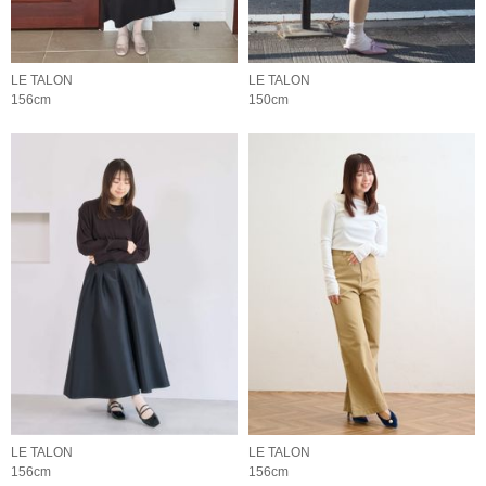
LE TALON
LE TALON
156cm
150cm
LE TALON
LE TALON
156cm
156cm