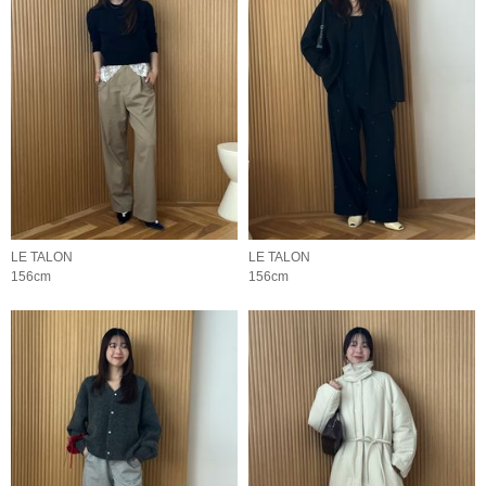
LE TALON
LE TALON
156cm
156cm