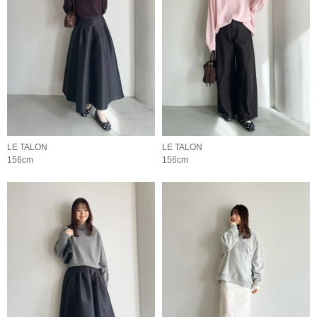
LE TALON
LE TALON
156cm
156cm