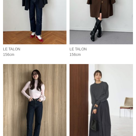
LE TALON
LE TALON
156cm
156cm