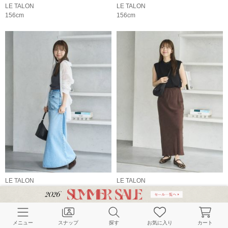
LE TALON
LE TALON
156cm
156cm
LE TALON
LE TALON
156cm
156cm
メニュー
スナップ
探す
お気に入り
カート