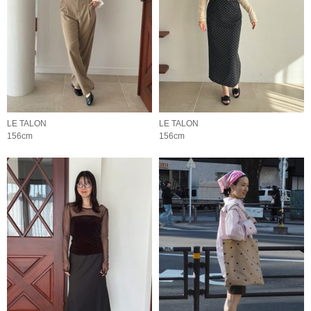
LE TALON
LE TALON
156cm
156cm