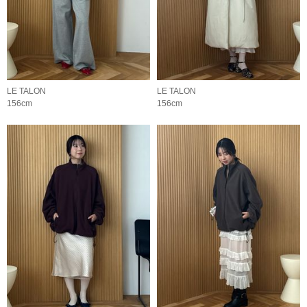
LE TALON
LE TALON
156cm
156cm