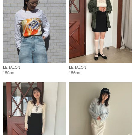
LE TALON
LE TALON
150cm
156cm