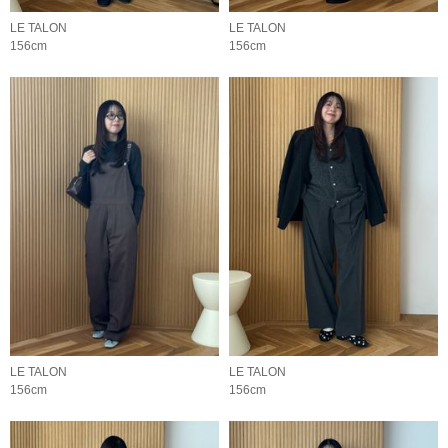
LE TALON
LE TALON
156cm
156cm
LE TALON
LE TALON
156cm
156cm