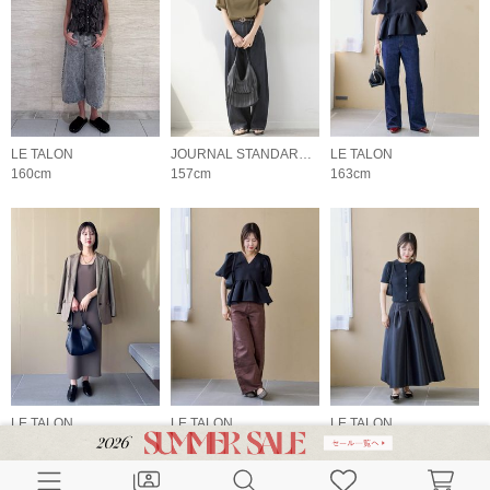
LE TALON
JOURNAL STANDARD relume LADYS
LE TALON
160cm
157cm
163cm
LE TALON
LE TALON
LE TALON
163cm
163cm
163cm