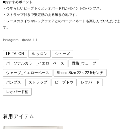
■おすすめポイント
・今年らしいピープトゥとレオパード柄がポイントのパンプス。
・ストラップ付きで安定感のある履き心地です。
・レースのタイツやレッグウェアとのコーディネートも楽しんでいただけま
す。
Instagram ＠odd_i_i_
LE TALON
ル タロン
シューズ
パーソナルカラー_イエローベース
骨格_ウェーブ
ウェーブ_イエローベース
Shoes Size 22～22.5センチ
パンプス
ストラップ
ピープトウ
レオパード
レオパード柄
着用アイテム