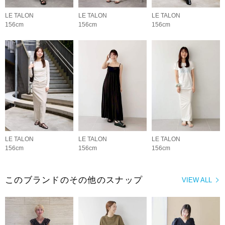
LE TALON
LE TALON
LE TALON
156cm
156cm
156cm
LE TALON
LE TALON
LE TALON
156cm
156cm
156cm
このブランドのその他のスナップ
VIEW ALL