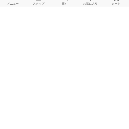
メニュー
スナップ
探す
お気に入り
カート
NOBLE
LE TALON
LE TALON
155cm
162cm
167cm
HOME
スナップ
LE TALON
hazukiのスナップ
BAYCREW’S STORE 公式アプリ
パスワードレスでかんたんログイン