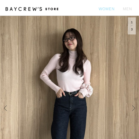
WOMEN
MEN
1
カ
3
Prev