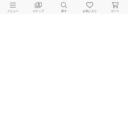
CUSTOMER SERVICE
メニュー
スナップ
探す
お気に入り
カート
よくある質問
ご利用ガイド
店舗検索
採用情報
お客様対応方針
利用規約
企業情報
個人情報保護方針
特定商取引法に基づく表記
FOLLOW US