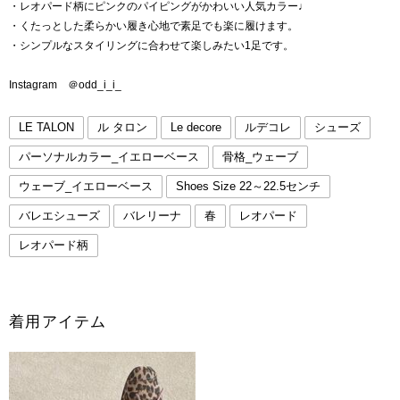
・レオパード柄にピンクのパイピングがかわいい人気カラー♩
・くたっとした柔らかい履き心地で素足でも楽に履けます。
・シンプルなスタイリングに合わせて楽しみたい1足です。
Instagram ＠odd_i_i_
LE TALON
ル タロン
Le decore
ルデコレ
シューズ
パーソナルカラー_イエローベース
骨格_ウェーブ
ウェーブ_イエローベース
Shoes Size 22～22.5センチ
バレエシューズ
バレリーナ
春
レオパード
レオパード柄
着用アイテム