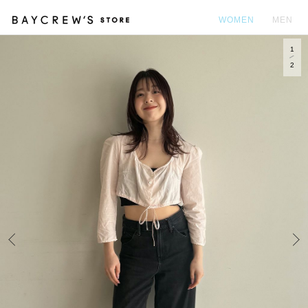
WOMEN
MEN
1
カ
2
Prev