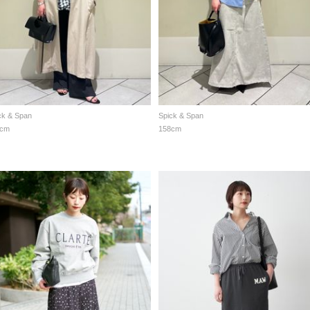
ck & Span
Spick & Span
8cm
158cm