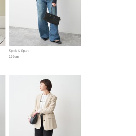
Spick & Span
158cm