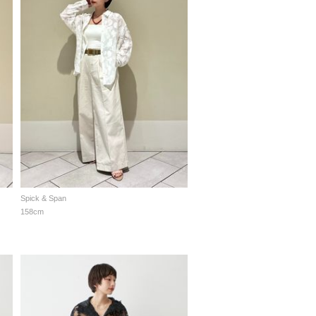
Spick & Span
158cm