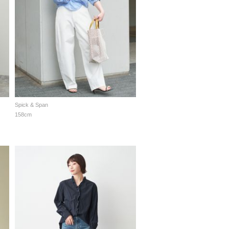
Spick & Span
158cm