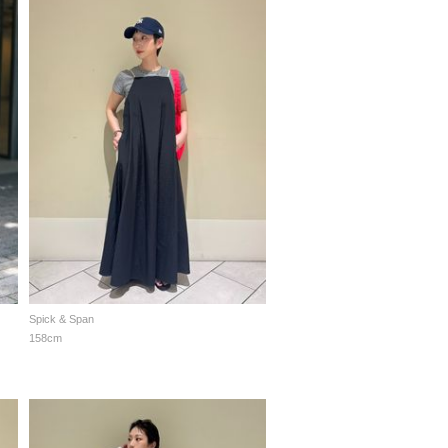
Spick & Span
158cm