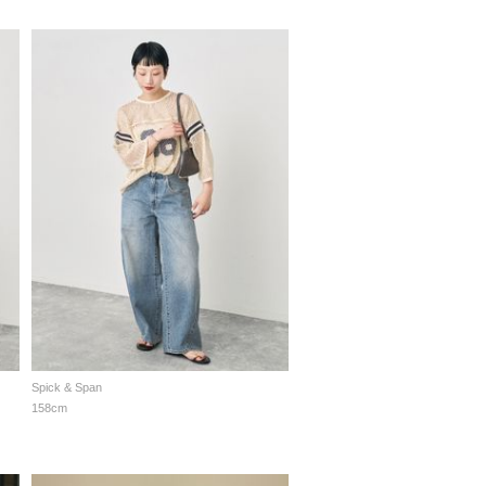
Spick & Span
158cm