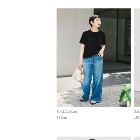
Spick & Span
Spi
158cm
15