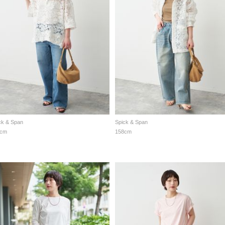
ck & Span
Spick & Span
8cm
158cm