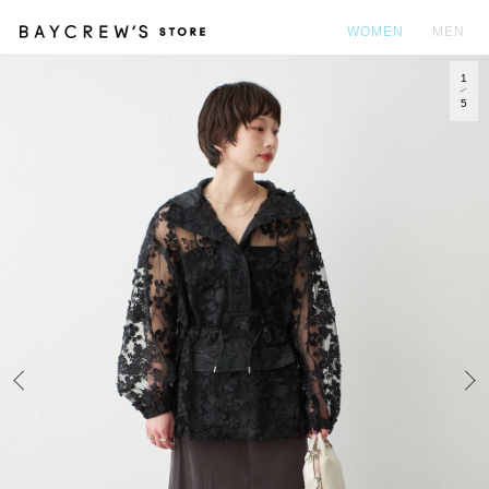
WOMEN
MEN
1
カ
5
Prev