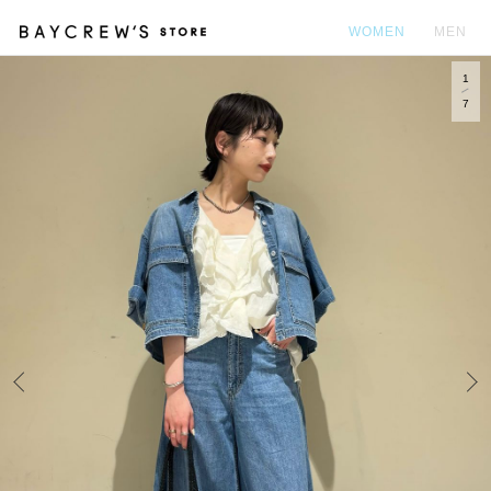
WOMEN
MEN
1
カ
7
Prev