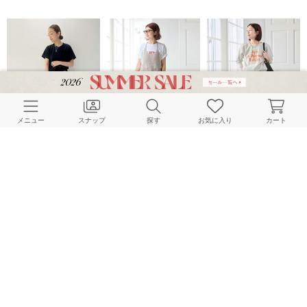
メニュー
スナップ
探す
お気に入り
カート
Lilas
Spick & Span
Spick & Span
158cm
160cm
156cm