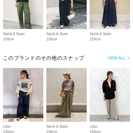
Spick & Span
Spick & Span
Spick & Span
158cm
158cm
158cm
このブランドのその他のスナップ
VIEW ALL
Lilas
Spick & Span
Lilas
150cm
156cm
158cm