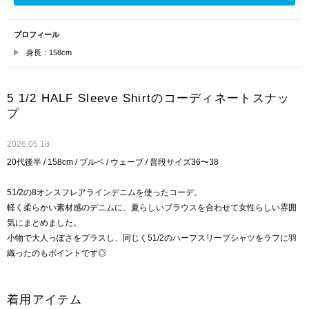
プロフィール
身長：158cm
5 1/2 HALF Sleeve Shirtのコーディネートスナッ
プ
2026.05.18
20代後半 / 158cm / ブルベ / ウェーブ / 普段サイズ36〜38
51/2の8オンスフレアラインデニムを使ったコーデ。
軽く柔らかい素材感のデニムに、夏らしいブラウスを合わせて女性らしい雰囲
気にまとめました。
小物で大人っぽさをプラスし、同じく51/2のハーフスリーブシャツをラフに羽
織ったのもポイントです◎
着用アイテム