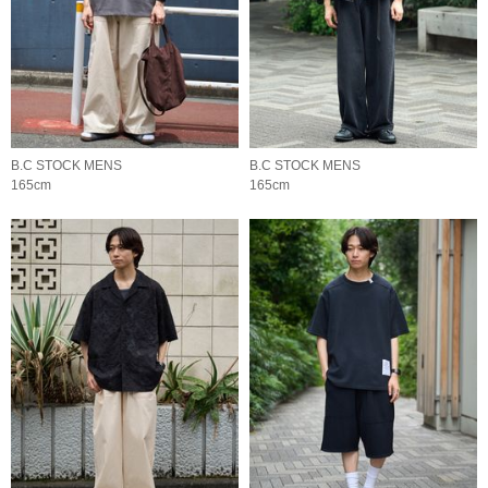
B.C STOCK MENS
B.C STOCK MENS
165cm
165cm