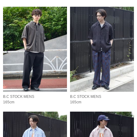
B.C STOCK MENS
B.C STOCK MENS
165cm
165cm