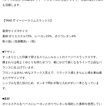
も活躍します。
【TAKE IT イージースリムスラックス】
着用サイズ:Sサイズ
素材:ポリエステル73%、レーヨン23%、ポリウレタン4%
取り扱い:洗濯機洗い（弱）
■デザイン
すっきりとした印象で穿けるスリムシルエットのイージースラックスです。
腰まわりは程よくゆとりを持たせつつ、裾にかけて細くなるラインで上品なバ
ランスに仕上げています。
フロントはきれいめなスラックス見えで、リラックス感ときちんと感を兼ね備
えたデザインです。
シンプルな見た目のため、オンオフ問わず取り入れやすい一本となっていま
す。
■素材
ポリエステルをベースにレーヨンとポリウレタンを混紡した素材を使用してい