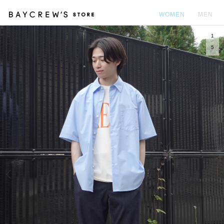
WOMEN
MEN
1
カ
5
Prev