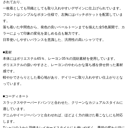
されており、
一枚着としても羽織としても取り入れやすいデザインに仕上げられています。
フロントはシンプルなボタン仕様で、左胸にはパッチポケットを配置していま
す。
落ち着いた中間色から、発色の良いペールトーンまでを揃えた全5色展開で、カ
ラーによって印象の変化を楽しめる点も魅力です。
日常使いしやすいバランスを意識した、汎用性の高いシャツです。
■素材
本体にはポリエステル65％、レーヨン35％の混紡素材を使用しています。
ポリエステルの扱いやすさと、レーヨンのやわらかな落ち感を併せ持った素材
感です。
軽やかでさらりとした着心地があり、デイリーに取り入れやすい仕上がりとな
っています。
■コーディネート
スラックスやテーパードパンツと合わせた、クリーンなカジュアルスタイルに
適しています。
デニムやイージーパンツと合わせれば、ほどよく力の抜けた着こなしにも対応
します。
Tシャツの上から羽織るレイヤードスタイルにも使いやすく、季節の変わり目に