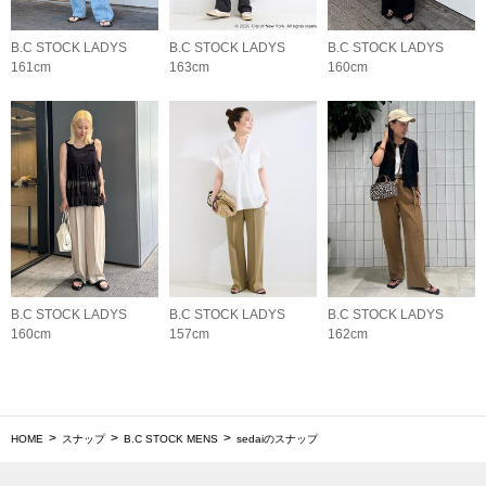
B.C STOCK LADYS
B.C STOCK LADYS
B.C STOCK LADYS
161cm
163cm
160cm
B.C STOCK LADYS
B.C STOCK LADYS
B.C STOCK LADYS
160cm
157cm
162cm
HOME
スナップ
B.C STOCK MENS
sedaiのスナップ