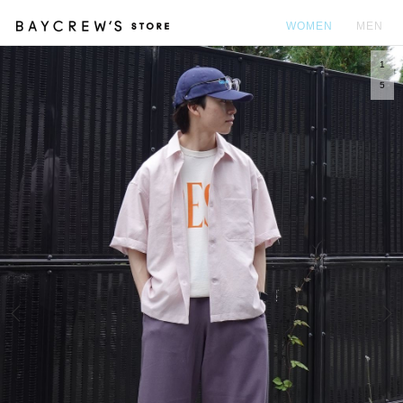
WOMEN
MEN
1
カ
5
Prev