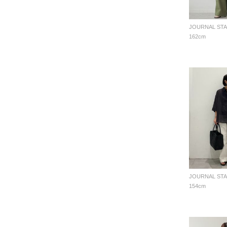
162cm
154cm