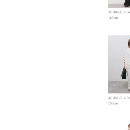
160cm
158cm