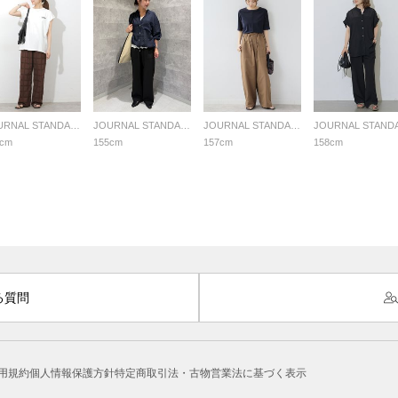
JOURNAL STANDARD relume LADYS
JOURNAL STANDARD relume LADYS
JOURNAL STANDARD relume LADYS
1cm
155cm
157cm
158cm
る質問
用規約
個人情報保護方針
特定商取引法・古物営業法に基づく表示