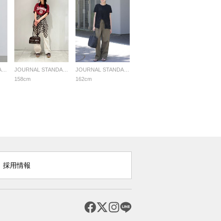
JOURNAL STANDARD relume LADYS
JOURNAL STANDARD relume LADYS
JOURNAL STANDARD relume LADYS
158cm
162cm
採用情報