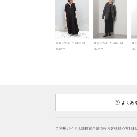
JOURNAL STANDARD relume LADYS
JOURNAL STANDARD relume LADYS
160cm
162cm
16
よくあ
ご利用ガイド
店舗検索
企業情報
お客様対応方針
利