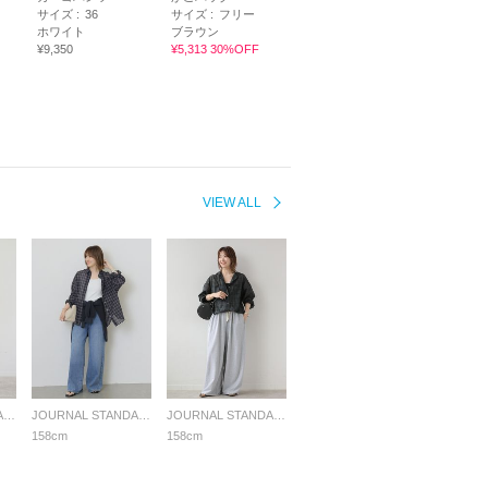
サイズ :
36
サイズ :
フリー
ホワイト
ブラウン
¥9,350
¥5,313 30%OFF
VIEW ALL
JOURNAL STANDARD relume LADYS
JOURNAL STANDARD relume LADYS
JOURNAL STANDARD relume LADYS
158cm
158cm