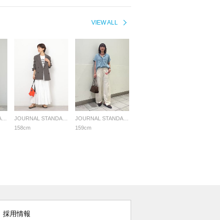
VIEW ALL
JOURNAL STANDARD relume LADYS
JOURNAL STANDARD relume LADYS
JOURNAL STANDARD relume LADYS
158cm
159cm
採用情報