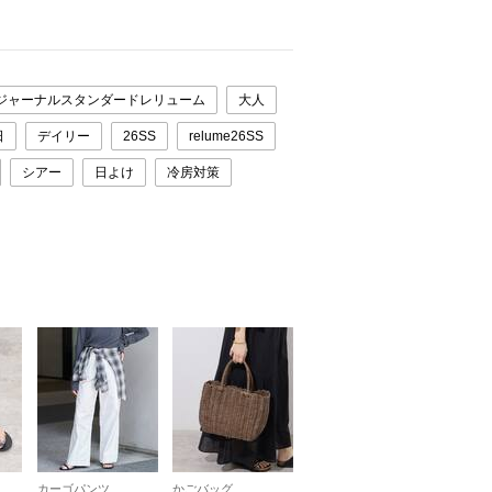
ジャーナルスタンダードレリューム
大人
日
デイリー
26SS
relume26SS
シアー
日よけ
冷房対策
カーゴパンツ
かごバッグ