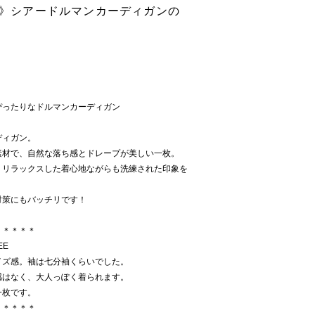
新色》シアードルマンカーディガンの
ぴったりなドルマンカーディガン
ディガン。
素材で、自然な落ち感とドレープが美しい一枚。
、リラックスした着心地ながらも洗練された印象を
対策にもバッチリです！
＊＊＊＊＊
EE
イズ感。袖は七分袖くらいでした。
感はなく、大人っぽく着られます。
一枚です。
＊＊＊＊＊