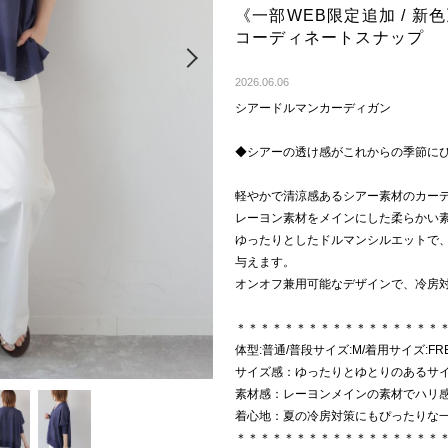
《一部WEB限定追加 / 
コーディネートスナップ
Next
2026.06.06
シアードルマンカーディガン
◆シアーの透け感がこれからの季節に
軽やかで清涼感あるシアー素材のカー
レーヨン素材をメインにした柔らかい
ゆったりとしたドルマンシルエットで
与えます。
オンオフ兼用可能なデザインで、冷房
＊＊＊＊＊＊＊＊＊＊＊＊＊＊＊＊＊
体型:普通/普段サイズ:M/着用サイズ:FR
サイズ感：ゆったりとゆとりのあるサ
素材感：レーヨンメインの素材でハリ
着心地：夏の冷房対策にもぴったりな
＊＊＊＊＊＊＊＊＊＊＊＊＊＊＊＊＊