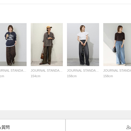
JOURNAL STANDARD relume LADYS
JOURNAL STANDARD relume LADYS
JOURNAL STANDARD relume LADYS
8cm
154cm
158cm
158cm
る質問