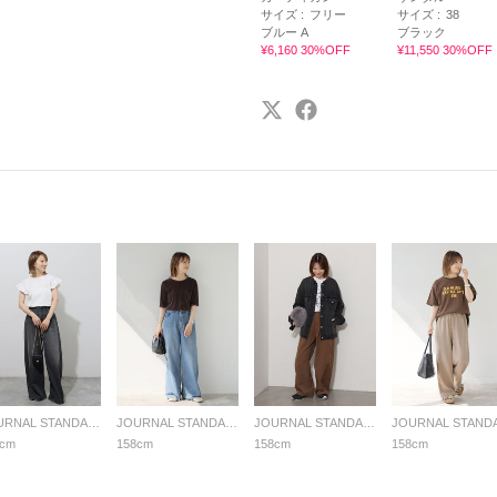
サイズ :
フリー
サイズ :
38
ブルー A
ブラック
¥6,160 30%OFF
¥11,550 30%OFF
JOURNAL STANDARD relume LADYS
JOURNAL STANDARD relume LADYS
JOURNAL STANDARD relume LADYS
8cm
158cm
158cm
158cm