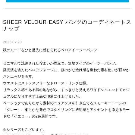
SHEER VELOUR EASY パンツのコーディネートス
ナップ
2025.07.28
秋のムードをひと足先に感じられるベロアイージーパンツ
ミニマルで洗練された佇まいが際立つ、無地タイプのイージーパンツ。
微光沢を含んだベロアジャージに、ほのかな透け感を重ねた素材使いが軽やか
さとエッジを両立。
ウエストはストレスフリーなドローストリング仕様。
リラックス感のある着心地ながら、すっきりと見えるワイドシルエットでカジ
ュアルになりすぎず上品な印象に仕上げました。
ベーシックでありながら素材のニュアンスを引き立てるスモーキートーンの
「グレー」、柔らかな発色でスタイリングに透明感とアクセントを添えるモー
ドな「イエロー」の2色展開です。
※シリーズもございます。