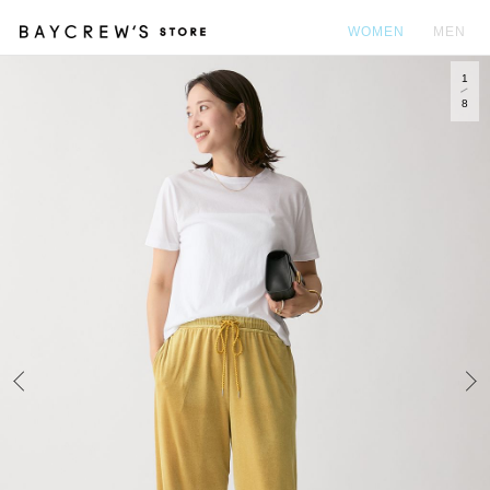
WOMEN
MEN
1
カ
8
Prev