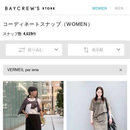
WOMEN
MEN
コーディネートスナップ（WOMEN）
カ
スナップ数
4,619
件
絞り込む
表示順
VERMEIL par iena