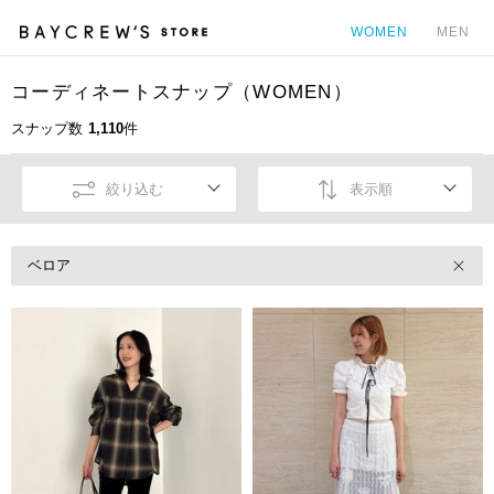
WOMEN
MEN
コーディネートスナップ（WOMEN）
カ
スナップ数
1,110
件
絞り込む
表示順
ベロア