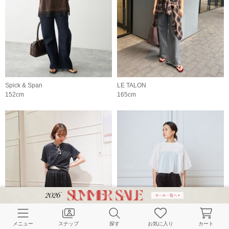
Spick & Span
LE TALON
152cm
165cm
メニュー
スナップ
探す
お気に入り
カート