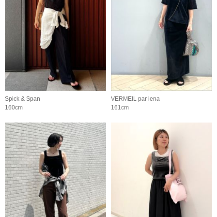
Spick & Span
VERMEIL par iena
160cm
161cm