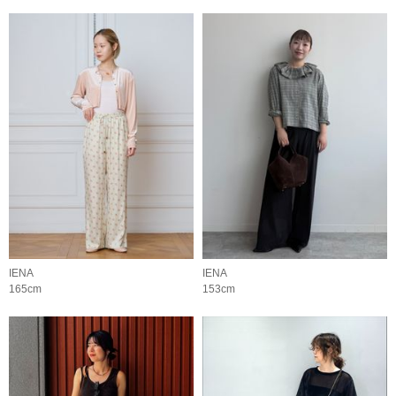
IENA
IENA
165cm
153cm