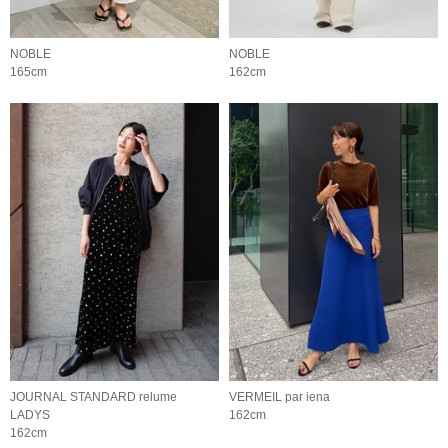
NOBLE
NOBLE
165cm
162cm
JOURNAL STANDARD relume
VERMEIL par iena
LADYS
162cm
162cm