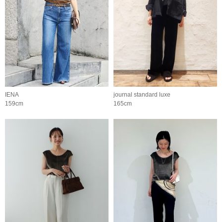
IENA
journal standard luxe
159cm
165cm