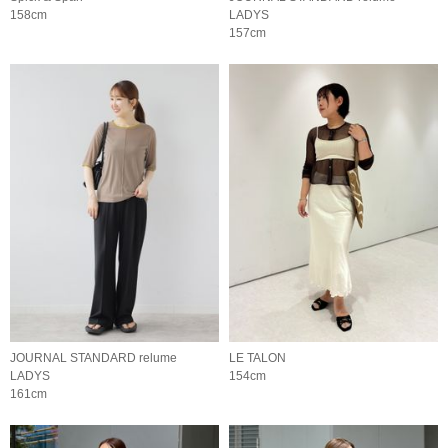
158cm
LADYS
157cm
JOURNAL STANDARD relume
LE TALON
LADYS
154cm
161cm