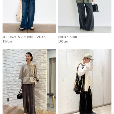
JOURNAL STANDARD LADYS
Spick & Span
154cm
160cm