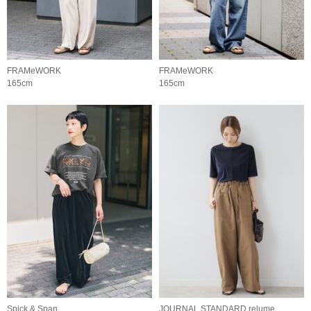
FRAMeWORK
FRAMeWORK
165cm
165cm
Spick & Span
JOURNAL STANDARD relume