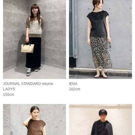
JOURNAL STANDARD relume
IENA
LADYS
162cm
150cm