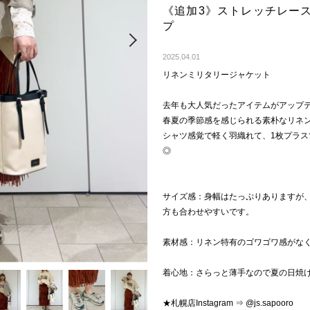
《追加3》ストレッチレー
プ
Next
2025.04.01
リネンミリタリージャケット
去年も大人気だったアイテムがアップ
春夏の季節感を感じられる素朴なリネ
シャツ感覚で軽く羽織れて、1枚プラ
◎
サイズ感：身幅はたっぷりありますが
方も合わせやすいです。
素材感：リネン特有のゴワゴワ感がな
着心地：さらっと薄手なので夏の日焼
★札幌店Instagram ⇒ @js.sapooro