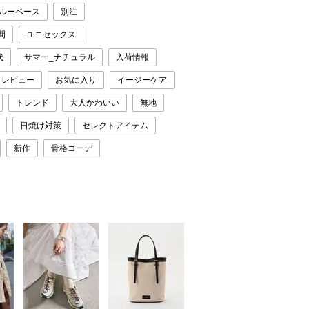
ブルーベース
別注
間
ユニセックス
代
サマー_ナチュラル
入荷情報
レビュー
お気に入り
イージーケア
トレンド
大人かわいい
無地
日焼け対策
セレクトアイテム
新作
骨格コーデ