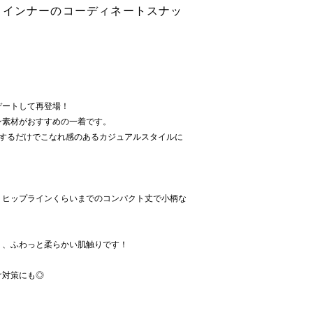
スインナーのコーディネートスナッ
デートして再登場！
ン素材がおすすめの一着です。
スするだけでこなれ感のあるカジュアルスタイルに
、ヒップラインくらいまでのコンパクト丈で小柄な
く、ふわっと柔らかい肌触りです！
け対策にも◎