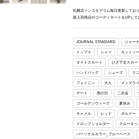
札幌店インスタグラム毎日更新しており
新入荷商品やコーディネートをUPして
JOURNAL STANDARD
ジャー
トップス
シャツ
カットソ
タイトスカート
ひざ下丈スカー
ハンドバッグ
シューズ
ス
フェミニン
大人
メンズラ
デート
雨の日
二次会
ゴールデンウィーク
夏休み
キャメル
レッド
ボルドー
ドロップショルダー
クルーネッ
パーソナルカラー_ブルーベース