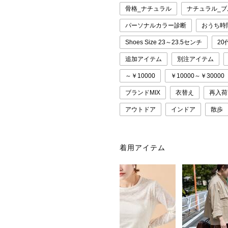
骨格_ナチュラル
ナチュラル_
パーソナルカラー診断
おうち時
Shoes Size 23～23.5センチ
20
追加アイテム
別注アイテム
～￥10000
￥10000～￥30000
ブランドMIX
衣替え
再入荷
アウトドア
インドア
散歩
着用アイテム