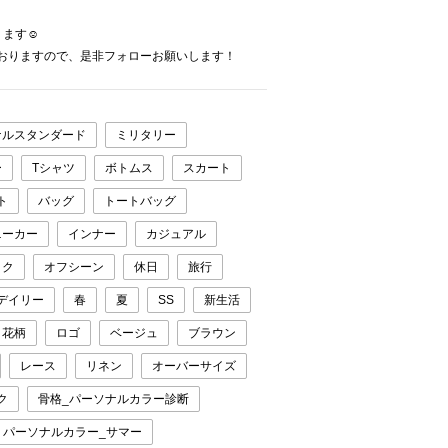
ます☺︎
おりますので、是非フォローお願いします！
ナルスタンダード
ミリタリー
ー
Tシャツ
ボトムス
スカート
ト
バッグ
トートバッグ
ニーカー
インナー
カジュアル
イク
オフシーン
休日
旅行
デイリー
春
夏
SS
新生活
花柄
ロゴ
ベージュ
ブラウン
レース
リネン
オーバーサイズ
ク
骨格_パーソナルカラー診断
パーソナルカラー_サマー