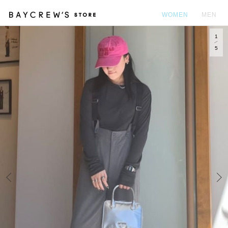
WOMEN
MEN
1
カ
5
Prev