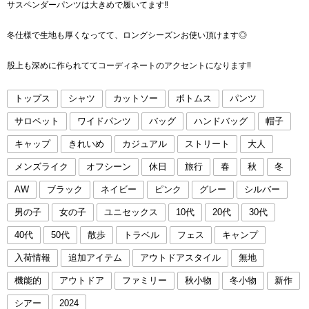
サスペンダーパンツは大きめで履いてます‼︎
冬仕様で生地も厚くなってて、ロングシーズンお使い頂けます◎
股上も深めに作られててコーディネートのアクセントになります‼︎
トップス
シャツ
カットソー
ボトムス
パンツ
サロペット
ワイドパンツ
バッグ
ハンドバッグ
帽子
キャップ
きれいめ
カジュアル
ストリート
大人
メンズライク
オフシーン
休日
旅行
春
秋
冬
AW
ブラック
ネイビー
ピンク
グレー
シルバー
男の子
女の子
ユニセックス
10代
20代
30代
40代
50代
散歩
トラベル
フェス
キャンプ
入荷情報
追加アイテム
アウトドアスタイル
無地
機能的
アウトドア
ファミリー
秋小物
冬小物
新作
シアー
2024