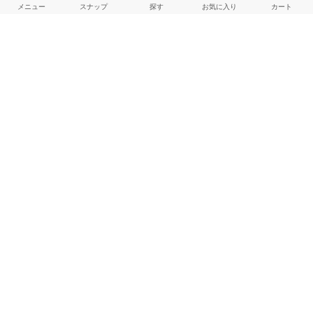
メニュー
スナップ
探す
お気に入り
カート
よくある質問
ご利用ガイド
店舗検索
採用情報
お客様対応方針
利用規約
企業情報
個人情報保護方針
特定商取引法に基づく表記
FOLLOW US