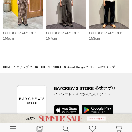
OUTDOOR PRODUCTS Usual Things
OUTDOOR PRODUCTS Usual Things
OUTDOOR PRODUCTS Usual Things
155cm
157cm
153cm
HOME
スナップ
OUTDOOR PRODUCTS Usual Things
Nazunaのスナップ
BAYCREW’S STORE 公式アプリ
パスワードレスでかんたんログイン
CUSTOMER SERVICE