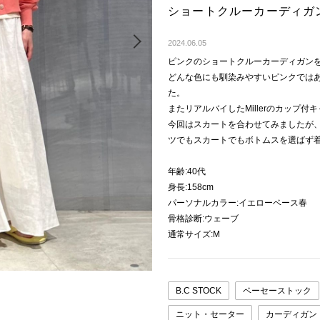
ショートクルーカーディガ
Next
2024.06.05
ピンクのショートクルーカーディガン
どんな色にも馴染みやすいピンクでは
た。
またリアルバイしたMillerのカップ
今回はスカートを合わせてみましたが
ツでもスカートでもボトムスを選ばず
年齢:40代
身長:158cm
パーソナルカラー:イエローベース春
骨格診断:ウェーブ
通常サイズ:M
B.C STOCK
ベーセーストック
ニット・セーター
カーディガン