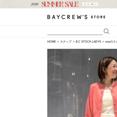
HOME
スナップ
B.C STOCK LADYS
suuの