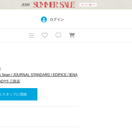
ログイン
S
& Span / JOURNAL STANDARD / EDIFICE / IENA
LADYS 三田店
りスタッフに登録