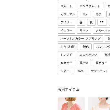
スカート
ロングスカート
カジュアル
大人
モテ
デイリー
春
夏
SS
イエロー
リネン
クルーネ
パーソナルカラー_スプリング
おうち時間
40代
スプリン
トレンド
大人かわいい
無
春カラー
夏小物
夏カラー
シアー
2024
サマーニット
着用アイテム