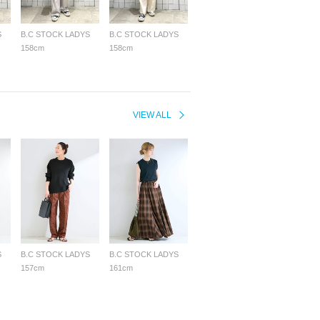
S
B.C STOCK LADYS
B.C STOCK LADYS
158cm
158cm
VIEW ALL
S
B.C STOCK LADYS
B.C STOCK LADYS
157cm
161cm