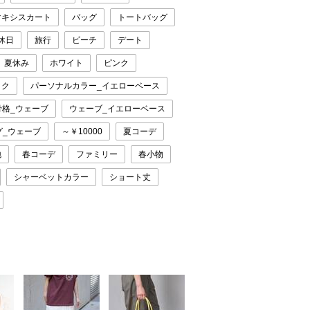
マキシスカート
バッグ
トートバッグ
休日
旅行
ビーチ
デート
夏休み
ホワイト
ピンク
ック
パーソナルカラー_イエローベース
骨格_ウェーブ
ウェーブ_イエローベース
グ_ウェーブ
～￥10000
夏コーデ
地
春コーデ
ファミリー
春小物
シャーベットカラー
ショート丈