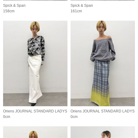
Spick & Span
Spick & Span
158cm
161cm
Oriens JOURNAL STANDARD LADYS
Oriens JOURNAL STANDARD LADYS
0cm
0cm