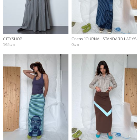
CITYSHOP
Oriens JOURNAL STANDARD LADYS
165cm
0cm