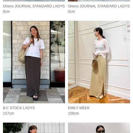
Oriens JOURNAL STANDARD LADYS
Oriens JOURNAL STANDARD LADYS
0cm
0cm
B.C STOCK LADYS
EMILY WEEK
157cm
158cm