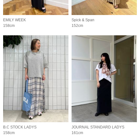
EMILY WEEK
Spick & Span
158cm
152cm
B.C STOCK LADYS
JOURNAL STANDARD LADYS
158cm
161cm