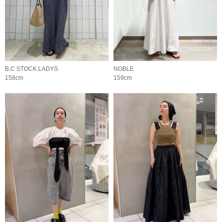
B.C STOCK LADYS
NOBLE
158cm
159cm