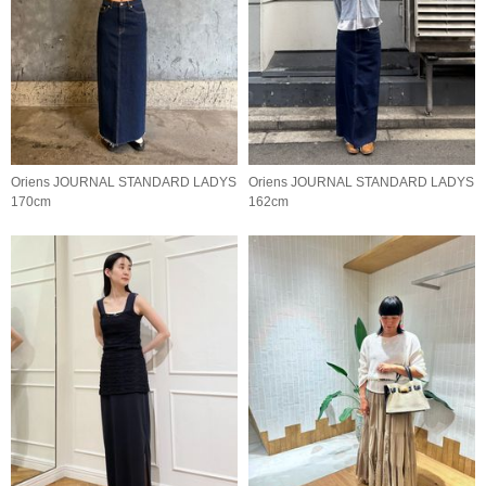
Oriens JOURNAL STANDARD LADYS
Oriens JOURNAL STANDARD LADYS
170cm
162cm