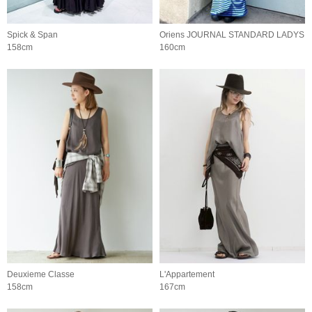
Spick & Span
Oriens JOURNAL STANDARD LADYS
158cm
160cm
Deuxieme Classe
L'Appartement
158cm
167cm