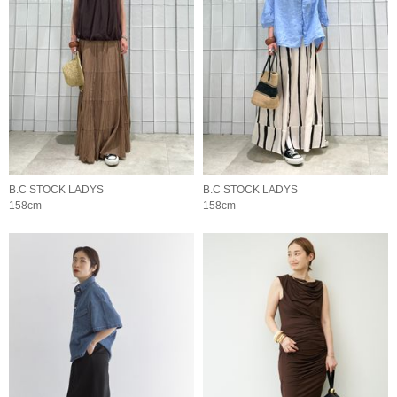
B.C STOCK LADYS
B.C STOCK LADYS
158cm
158cm