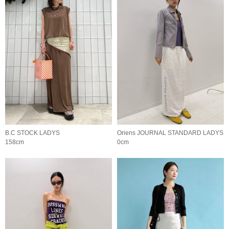
B.C STOCK LADYS
Oriens JOURNAL STANDARD LADYS
158cm
0cm