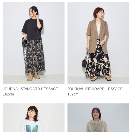
JOURNAL STANDARD L'ESSAGE
JOURNAL STANDARD L'ESSAGE
162cm
159cm