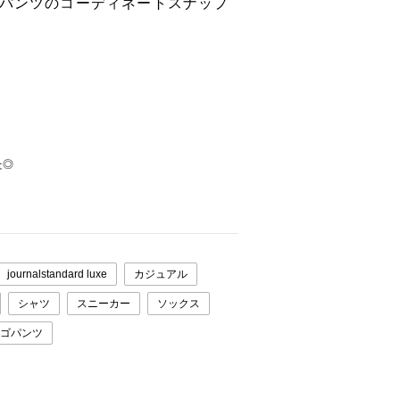
ゴパンツのコーディネートスナップ
た◎
journalstandard luxe
カジュアル
シャツ
スニーカー
ソックス
ゴパンツ