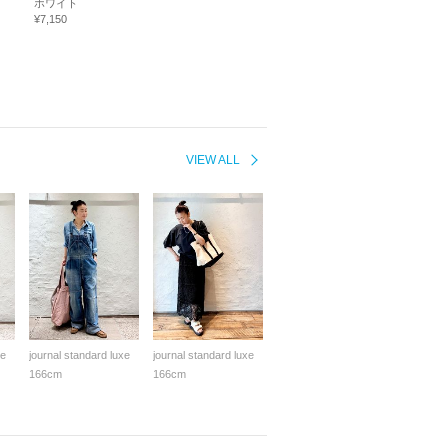
ホワイト
¥7,150
VIEW ALL
xe
journal standard luxe
journal standard luxe
166cm
166cm