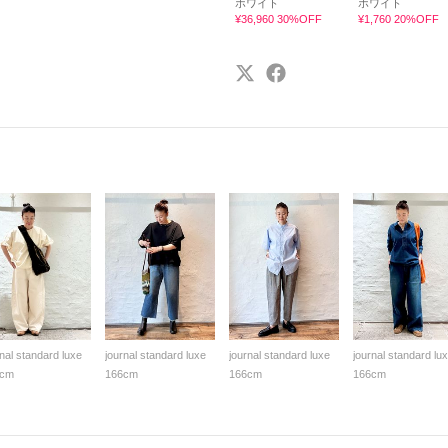
ホワイト
ホワイト
¥36,960 30%OFF
¥1,760 20%OFF
rnal standard luxe
journal standard luxe
journal standard luxe
journal standard lu
6cm
166cm
166cm
166cm