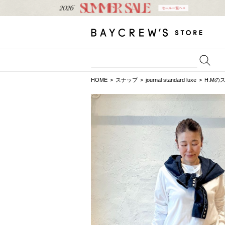
HOME
スナップ
journal standard luxe
H.Mの