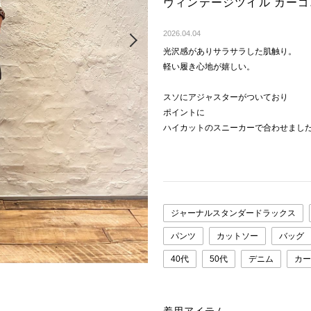
ヴィンテージツイル カー
Next
2026.04.04
光沢感がありサラサラした肌触り。
軽い履き心地が嬉しい。
スソにアジャスターがついており
ポイントに
ハイカットのスニーカーで合わせまし
ジャーナルスタンダードラックス
パンツ
カットソー
バッグ
40代
50代
デニム
カー