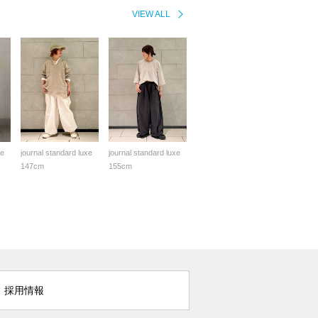
VIEW ALL
xe
journal standard luxe
journal standard luxe
147cm
155cm
採用情報