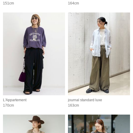
151cm
164cm
L'Appartement
journal standard luxe
170cm
163cm