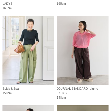
LADYS
165cm
161cm
Spick & Span
JOURNAL STANDARD relume
158cm
LADYS
148cm