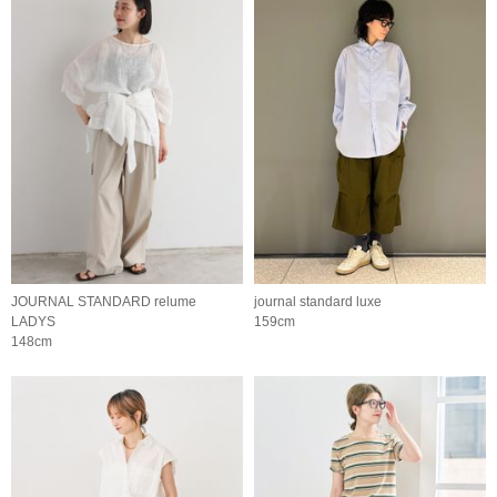
JOURNAL STANDARD relume
journal standard luxe
LADYS
159cm
148cm