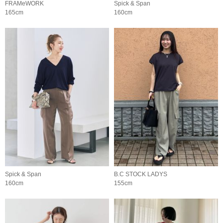
FRAMeWORK
Spick & Span
165cm
160cm
Spick & Span
B.C STOCK LADYS
160cm
155cm