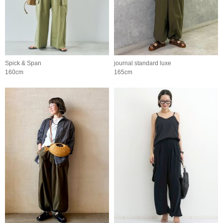
Spick & Span
journal standard luxe
160cm
165cm