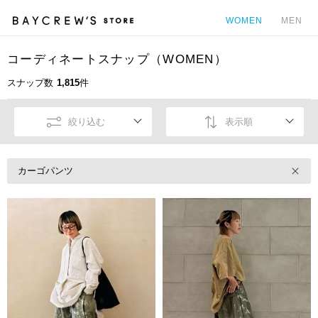
WOMEN
MEN
コーディネートスナップ（WOMEN）
カ
スナップ数
1,815
件
絞り込む
表示順
カーゴパンツ