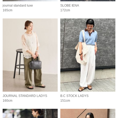
journal standard luxe
SLOBE IENA
165cm
172cm
JOURNAL STANDARD LADYS
B.C STOCK LADYS
160cm
151cm