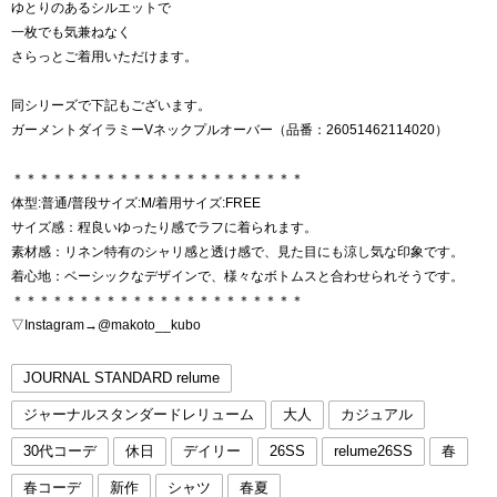
ゆとりのあるシルエットで
一枚でも気兼ねなく
さらっとご着用いただけます。
同シリーズで下記もございます。
ガーメントダイラミーVネックプルオーバー（品番：26051462114020）
＊＊＊＊＊＊＊＊＊＊＊＊＊＊＊＊＊＊＊＊＊＊
体型:普通/普段サイズ:M/着用サイズ:FREE
サイズ感：程良いゆったり感でラフに着られます。
素材感：リネン特有のシャリ感と透け感で、見た目にも涼し気な印象です。
着心地：ベーシックなデザインで、様々なボトムスと合わせられそうです。
＊＊＊＊＊＊＊＊＊＊＊＊＊＊＊＊＊＊＊＊＊＊
▽Instagram→@makoto__kubo
JOURNAL STANDARD relume
ジャーナルスタンダードレリューム
大人
カジュアル
30代コーデ
休日
デイリー
26SS
relume26SS
春
春コーデ
新作
シャツ
春夏