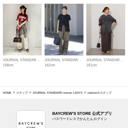
JOURNAL STANDARD relume LADYS
JOURNAL STANDARD relume LADYS
JOURNAL STANDARD relume LADYS
158cm
162cm
161cm
HOME
スナップ
JOURNAL STANDARD relume LADYS
makotoのスナップ
BAYCREW’S STORE 公式アプリ
パスワードレスでかんたんログイン