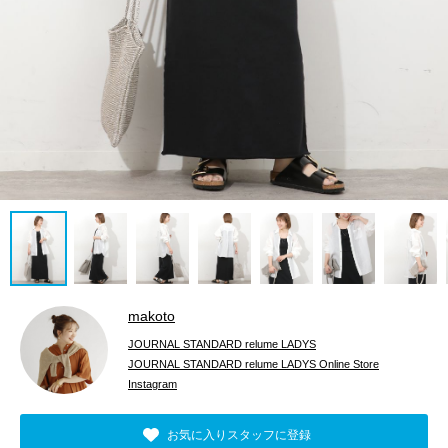
makoto
JOURNAL STANDARD relume LADYS
JOURNAL STANDARD relume LADYS Online Store
Instagram
お気に入りスタッフに登録