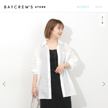
WOMEN
MEN
1
カ
8
Prev