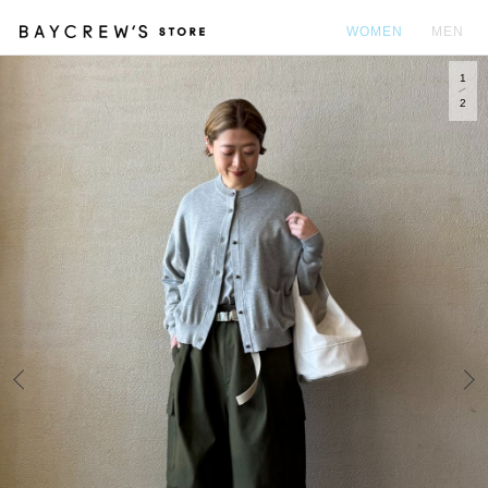
WOMEN
MEN
1
カ
2
Prev