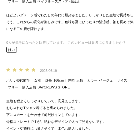
フリー
購入店舗
ベイクルーズストア 仙台店
ほどよいダメージ感でわたしの年代に馴染みました。しっかりした生地で長持ちし
そう。これからの変化が楽しみです。色味も夏にぴったりの清涼感。袖も長めで気
になる二の腕が隠れます。
0
人が参考になったと回答しています。
このレビューは参考になりましたか？
はい
2026.06.19
ハリ
40代前半
女性
身長
166cm
体型
大柄
カラー
ベージュ
サイズ
フリー
購入店舗
BAYCREW’S STORE
生地も程よくしっかりしていて、高見えします。
おしゃれなTシャツ着てると褒められました。
下にスカートを合わせて前だけインしています。
骨格ストレートですが、絶妙なデザインで太って見えないです。
イベントや旅行にも良さそうで、水色も購入しました。