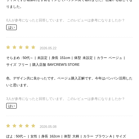
りました。
0
人が参考になったと回答しています。
このレビューは参考になりましたか？
はい
2026.05.22
そらまめ
50代～
未設定
身長
151cm
体型
未設定
カラー
ベージュ
サイズ
フリー
購入店舗
BAYCREW’S STORE
色、デザイン共に良かったです。ベージュ購入正解です。今年はバンバン活用した
いと思います。
3
人が参考になったと回答しています。
このレビューは参考になりましたか？
はい
2026.05.08
ぽよ
50代～
女性
身長
162cm
体型
大柄
カラー
ブラウン A
サイズ