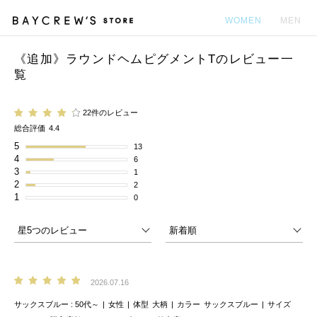
WOMEN
MEN
《追加》ラウンドヘムピグメントTのレビュー一
カ
覧
22件のレビュー
総合評価
4.4
5
13
4
6
3
1
2
2
1
0
2026.07.16
サックスブルー
50代～
女性
体型
大柄
カラー
サックスブルー
サイズ