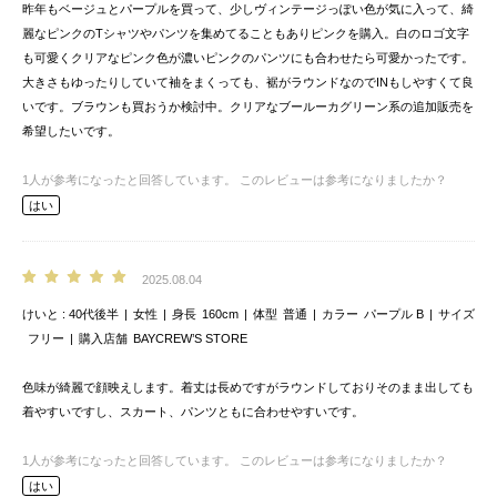
昨年もベージュとパープルを買って、少しヴィンテージっぽい色が気に入って、綺
麗なピンクのTシャツやパンツを集めてることもありピンクを購入。白のロゴ文字
も可愛くクリアなピンク色が濃いピンクのパンツにも合わせたら可愛かったです。
大きさもゆったりしていて袖をまくっても、裾がラウンドなのでINもしやすくて良
いです。ブラウンも買おうか検討中。クリアなブールーカグリーン系の追加販売を
希望したいです。
1
人が参考になったと回答しています。
このレビューは参考になりましたか？
はい
2025.08.04
けいと
40代後半
女性
身長
160cm
体型
普通
カラー
パープル B
サイズ
フリー
購入店舗
BAYCREW’S STORE
色味が綺麗で顔映えします。着丈は長めですがラウンドしておりそのまま出しても
着やすいですし、スカート、パンツともに合わせやすいです。
1
人が参考になったと回答しています。
このレビューは参考になりましたか？
はい