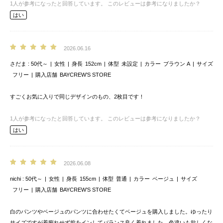
1
人が参考になったと回答しています。
このレビューは参考になりましたか？
はい
2026.06.16
さだま
50代～
女性
身長
152cm
体型
未設定
カラー
ブラウン A
サイズ
フリー
購入店舗
BAYCREW’S STORE
すごくお気に入りで同じデザインのもの、2枚目です！
1
人が参考になったと回答しています。
このレビューは参考になりましたか？
はい
2026.06.08
nichi
50代～
女性
身長
155cm
体型
普通
カラー
ベージュ
サイズ
フリー
購入店舗
BAYCREW’S STORE
白のパンツやベージュのパンツに合わせたくてベージュを購入しました。ゆったり
サイズですが着膨れせず前をインしてバランス良く着れました。色違いも欲しくな