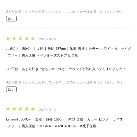
2
人が参考になったと回答しています。
このレビューは参考になりましたか？
はい
2026.04.20
お姐さん
50代～
女性
身長
157cm
体型
普通
カラー
ホワイト A
サイズ
フリー
購入店舗
ベイクルーズストア 仙台店
ロゴTは、あまり好きではないのですが、ラウンドが気に入ってしまいました！
4
人が参考になったと回答しています。
このレビューは参考になりましたか？
はい
2026.04.13
kimimint
50代～
女性
身長
156cm
体型
普通
カラー
ピンク
サイズ
フリー
購入店舗
JOURNAL STANDARD ルミネ北千住店