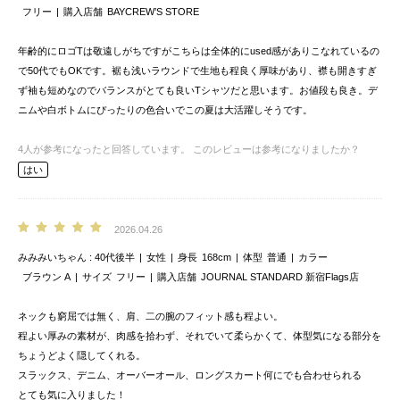
フリー
購入店舗
BAYCREW’S STORE
年齢的にロゴTは敬遠しがちですがこちらは全体的にused感がありこなれているの
で50代でもOKです。裾も浅いラウンドで生地も程良く厚味があり、襟も開きすぎ
ず袖も短めなのでバランスがとても良いTシャツだと思います。お値段も良き。デ
ニムや白ボトムにぴったりの色合いでこの夏は大活躍しそうです。
4
人が参考になったと回答しています。
このレビューは参考になりましたか？
はい
2026.04.26
みみみいちゃん
40代後半
女性
身長
168cm
体型
普通
カラー
ブラウン A
サイズ
フリー
購入店舗
JOURNAL STANDARD 新宿Flags店
ネックも窮屈では無く、肩、二の腕のフィット感も程よい。
程よい厚みの素材が、肉感を拾わず、それでいて柔らかくて、体型気になる部分を
ちょうどよく隠してくれる。
スラックス、デニム、オーバーオール、ロングスカート何にでも合わせられる
とても気に入りました！