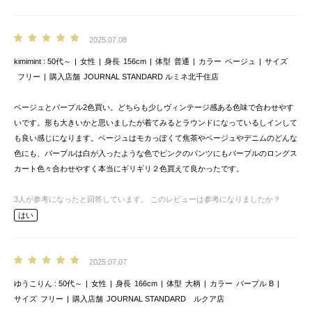
2025.07.08
kimimint
50代～
女性
身長
156cm
体型
普通
カラー
ベージュ
サイズ
フリー
購入店舗
JOURNAL STANDARD ルミネ北千住店
ベージュとパープル2色買い。どちらも少しヴィンテージ感ある色味で合わせやす
いです。形も大きいかと思いましたが着てみるとラウンドになっているしインして
も良い感じになります。ベージュはモカっぽくて焦茶やベージュやデニムのどんな
色にも、パープルは白が入ったような色でピンクのパンツにもパープルのロングス
カート色々合わせやすく本当にギリギリ２色買えて良かったです。
3
人が参考になったと回答しています。
このレビューは参考になりましたか？
はい
2025.07.07
ゆうこりん
50代～
女性
身長
166cm
体型
大柄
カラー
パープル B
サイズ
フリー
購入店舗
JOURNAL STANDARD ルクア店