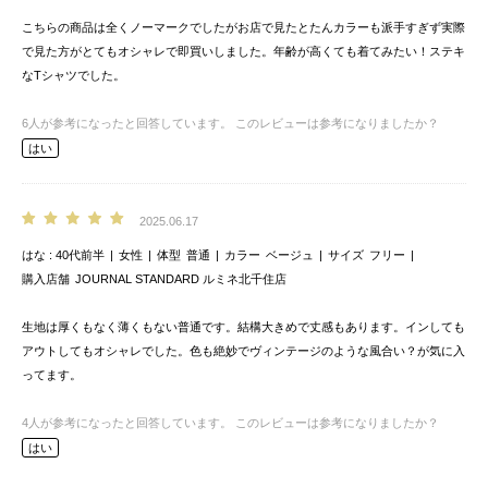
こちらの商品は全くノーマークでしたがお店で見たとたんカラーも派手すぎず実際
で見た方がとてもオシャレで即買いしました。年齢が高くても着てみたい！ステキ
なTシャツでした。
6
人が参考になったと回答しています。
このレビューは参考になりましたか？
はい
2025.06.17
はな
40代前半
女性
体型
普通
カラー
ベージュ
サイズ
フリー
購入店舗
JOURNAL STANDARD ルミネ北千住店
生地は厚くもなく薄くもない普通です。結構大きめで丈感もあります。インしても
アウトしてもオシャレでした。色も絶妙でヴィンテージのような風合い？が気に入
ってます。
4
人が参考になったと回答しています。
このレビューは参考になりましたか？
はい