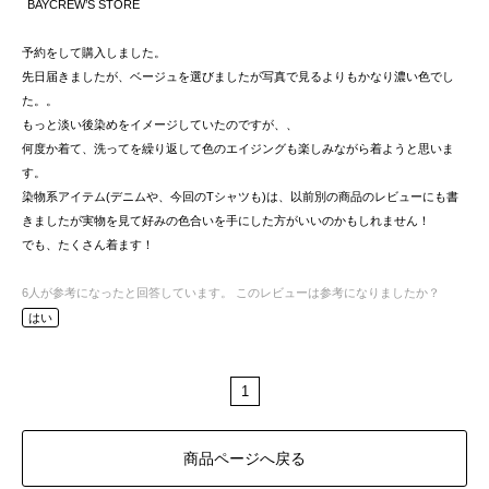
BAYCREW’S STORE
予約をして購入しました。
先日届きましたが、ベージュを選びましたが写真で見るよりもかなり濃い色でし
た。。
もっと淡い後染めをイメージしていたのですが、、
何度か着て、洗ってを繰り返して色のエイジングも楽しみながら着ようと思いま
す。
染物系アイテム(デニムや、今回のTシャツも)は、以前別の商品のレビューにも書
きましたが実物を見て好みの色合いを手にした方がいいのかもしれません！
でも、たくさん着ます！
6
人が参考になったと回答しています。
このレビューは参考になりましたか？
はい
1
商品ページへ戻る