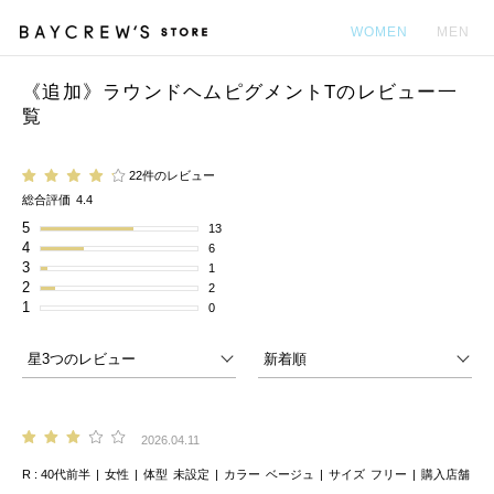
WOMEN
MEN
《追加》ラウンドヘムピグメントTのレビュー一
カ
覧
22件のレビュー
総合評価
4.4
5
13
4
6
3
1
2
2
1
0
2026.04.11
R
40代前半
女性
体型
未設定
カラー
ベージュ
サイズ
フリー
購入店舗