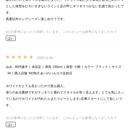
とした体型をひろいすぎないラインと足の甲にギリギリつかない丈感で良かったで
す。
真夏以外ロングシーズン楽しめそうです。
4
人が参考になったと回答しています。
このレビューは参考になりましたか？
はい
2025.11.06
みみ
40代後半
未設定
身長
155cm
体型
小柄
カラー
ブラック
サイズ
34
購入店舗
NOBLE あべのハルカス近鉄店
ホワイトがとても良かったので黒も購入。
張りのある素材ですがスッキリと着れてスタイルが良く見えます。とても気に入っ
ているのでホワイトが汚れたらまたリピートします♪定番スカートにして欲しいで
す。
3
人が参考になったと回答しています。
このレビューは参考になりましたか？
はい