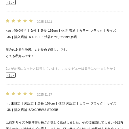
はい
2025.12.11
kao
40代後半
女性
身長
165cm
体型
普通
カラー
ブラック
サイズ
36
購入店舗
ＮＯＢＬＥ渋谷ヒカリエShinQs店
厚みのある生地感、丈も長めで嬉しいです。
とても私好みです！
2
人が参考になったと回答しています。
このレビューは参考になりましたか？
はい
2025.11.17
m
未設定
未設定
身長
157cm
体型
未設定
カラー
ブラック
サイズ
36
購入店舗
BAYCREW’S STORE
以前34サイズを取り寄せ長さが欲しく返品しました。その後完売してしまい今回再
販されたので36サイズを購入しました。ワンサイズあげ少し余裕があるためストン