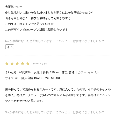
大正解でした
少し生地が少し重いかなと思いましたが寒さにはかなり強かったです
長さも申し分なく 伸びる素材もとても動きやすく
この冬はこれメインでと思っています
このデザインで他シーズン対応も期待したいです
6
人が参考になったと回答しています。
このレビューは参考になりましたか？
はい
2025.12.25
きいたろ
40代前半
女性
身長
170cm
体型
普通
カラー
キャメル
サイズ
38
購入店舗
BAYCREW’S STORE
黒を持っていて褒められるスカートです。気に入っていたので、イロチのキャメル
を購入。冬はダークカラーが多いのでキャメルが活躍してます。春先はデニムシャ
ツとも合わせたいと思います。
3
人が参考になったと回答しています。
このレビューは参考になりましたか？