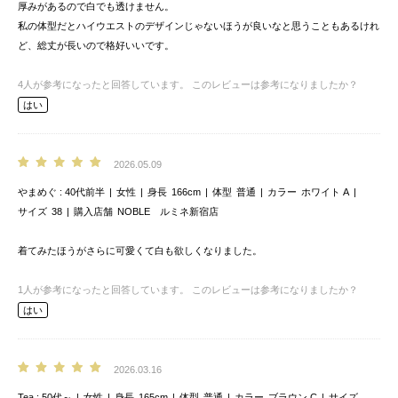
厚みがあるので白でも透けません。
私の体型だとハイウエストのデザインじゃないほうが良いなと思うこともあるけれ
ど、総丈が長いので格好いいです。
4
人が参考になったと回答しています。
このレビューは参考になりましたか？
はい
2026.05.09
やまめぐ
40代前半
女性
身長
166cm
体型
普通
カラー
ホワイト A
サイズ
38
購入店舗
NOBLE ルミネ新宿店
着てみたほうがさらに可愛くて白も欲しくなりました。
1
人が参考になったと回答しています。
このレビューは参考になりましたか？
はい
2026.03.16
Tea
50代～
女性
身長
165cm
体型
普通
カラー
ブラウン C
サイズ