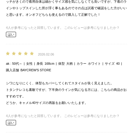
ッチがきくので着用自体は細かくサイズ感を気にしなくても良いですが、下着のラ
インやトップスインした所が浮く事もあるのでその点は試着で確認をした方がいい
と思います。オンオフどちらも使えるので購入して正解でした！
4
人が参考になったと回答しています。
このレビューは参考になりましたか？
はい
2026.02.06
ak
50代～
女性
身長
168cm
体型
大柄
カラー
ホワイト
サイズ
40
購入店舗
BAYCREW’S STORE
シワになりにくく、体型もカバーしてくれてスタイルが良く見えました。
トタンテレコも素敵ですが、下半身のラインが気になる方には、こちらの商品がお
すすめです。
どうか、キャメル40サイズの再販をお願いいたします。
4
人が参考になったと回答しています。
このレビューは参考になりましたか？
はい