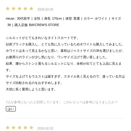
2026.02.05
mican
30代前半
女性
身長
170cm
体型
普通
カラー
ホワイト
サイズ
38
購入店舗
BAYCREW’S STORE
シルエットがとてもきれいなタイトスカートです。
以前ブラックを購入し、とても気に入っているためホワイトも購入してみました。
ホワイトは太って見えるかなと思い、最初はジャストサイズの36を選びましたが、
お腹周りのラインが少し気になり、ワンサイズ上げて買い直しました。
結果、腰からストンと落ちるシルエットになり、余裕が出てとても上品に見えま
す。
サイズを上げてもウエストは緩すぎず、スタイル良く見えるので、迷っている方は
サイズ比較されるのをおすすめします。
大切に長く愛用しようと思います。
7
人が参考になったと回答しています。
このレビューは参考になりましたか？
はい
2026.02.02