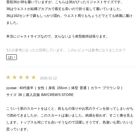
普段36か38を履いていますが、こちらは36がぴったりジャストサイズです。
38はウエストが結構ブカブカで着丈も長いので折り返して履いていました。
36は162センチで踝もしっかり隠れ、ウエスト周りもちょうどでとても綺麗に履け
ました。
本当にジャストサイズなので、太らないよう体型維持頑張ります。
3
人が参考になったと回答しています。
このレビューは参考になりましたか？
はい
2026.01.12
yyutae
40代後半
女性
身長
155cm
体型
普通
カラー
ブラウン D
サイズ
38
購入店舗
BAYCREW’S STORE
こういう形のスカートをはくと、前ももの張りやお尻のラインを拾ってしまいがち
で諦めてきましたが、このスカートは違いました。肉感を拾わず、すごく痩せ見え
します。トップスも何にでも合いそうなので活躍しそうです。色違いも買いたいと
思っています。