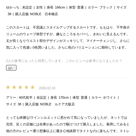
ゆかっち
未設定
女性
身長
166cm
体型
普通
カラー
ブラック
サイズ
38
購入店舗
NOBLE 日本橋店
このスカートは、不思議とスタイルアップするスカートです。ももはり、下半身ボ
リュームのウェーブ体型ですが、嫌なところをカバーし、きれいに見えるんです。
丈が長くなりウエスト部分デザインがスッキリして、マイナーチェンジし、さらに
気に入って色違い3色買いました。さらに色のバリエーションに期待しています。
2
人が参考になったと回答しています。
このレビューは参考になりましたか？
はい
2026.02.10
アリー
40代前半
未設定
身長
170cm
体型
普通
カラー
ホワイト
サイズ
38
購入店舗
NOBLE ルクア大阪店
とっても綺麗なIラインシルエットに惹かれて気になっていましたが、ネットでは
完売、近くの店舗には在庫があったので駆けつけて購入しました。着用してみると
他の方のレビュー通り想像以上に履き心地抜群でタイトなのに楽ちんです。ストレ