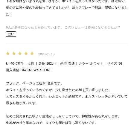
下着が透けないよう気を遣いますが、ホワイトを買って良かったです。静電気で、
裾の方に埃や髪の毛を拾ってきてましたが、防止スプレーで解決、完璧になりまし
た！
6
人が参考になったと回答しています。
このレビューは参考になりましたか？
はい
2026.01.13
k
40代前半
女性
身長
162cm
体型
普通
カラー
ホワイト
サイズ
36
購入店舗
BAYCREW’S STORE
ブラック、ベージュに続き3色目です。
ホワイトも持っているのですが、少し痩せたため36を買い直しました。
とてもスタイルがよく見え、シルエットが綺麗です。またストレッチがきいていて
履き心地が良いです。
初めに発売された頃より生地がしっかりしていて、伸縮性がある気がします。
生地がわりと厚めなので、タイツを履けば冬も寒くないです。