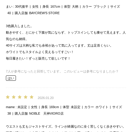
まい
30代後半
女性
身長
167cm
体型
大柄
カラー
ブラック
サイズ
40
購入店舗
BAYCREW’S STORE
3色購入しました。
動きやすく、とにかく下腹が気にならず、トップスインしても痩せて見えます。人
気なのも納得。
40サイズは大柄な私でも余裕があって気に入ってます。丈は足首くらい。
ホワイトでもスタイルよく見えるってすごい！
毎日履きたい！ずっと販売して欲しいです！
7
人が参考になったと回答しています。
このレビューは参考になりましたか？
はい
2026.01.20
mame
未設定
女性
身長
169cm
体型
未設定
カラー
ホワイト
サイズ
38
購入店舗
NOBLE 天神VIORO店
ウエストも丈もジャストサイズ。ラインが綺麗なのに全く苦しくなく歩きやすい。