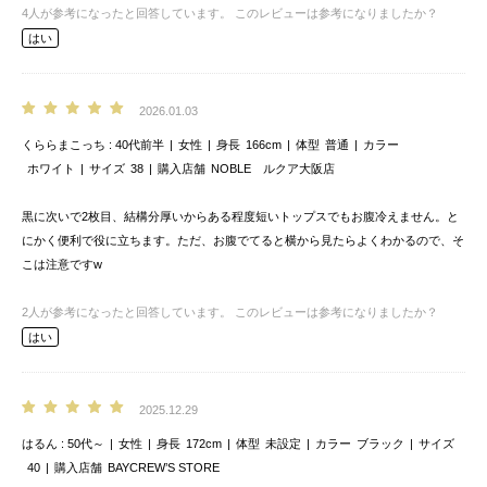
4
人が参考になったと回答しています。
このレビューは参考になりましたか？
はい
2026.01.03
くららまこっち
40代前半
女性
身長
166cm
体型
普通
カラー
ホワイト
サイズ
38
購入店舗
NOBLE ルクア大阪店
黒に次いで2枚目、結構分厚いからある程度短いトップスでもお腹冷えません。と
にかく便利で役に立ちます。ただ、お腹でてると横から見たらよくわかるので、そ
こは注意ですw
2
人が参考になったと回答しています。
このレビューは参考になりましたか？
はい
2025.12.29
はるん
50代～
女性
身長
172cm
体型
未設定
カラー
ブラック
サイズ
40
購入店舗
BAYCREW’S STORE