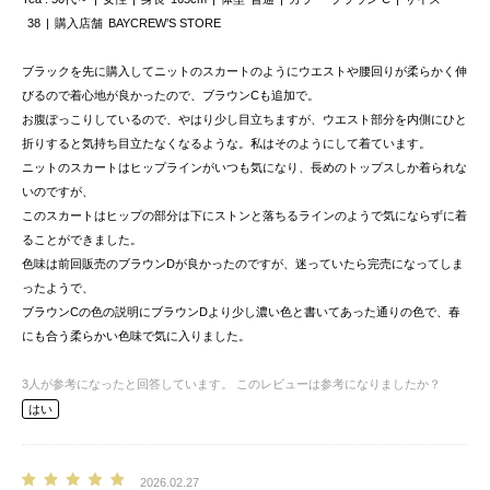
38
購入店舗
BAYCREW’S STORE
ブラックを先に購入してニットのスカートのようにウエストや腰回りが柔らかく伸
びるので着心地が良かったので、ブラウンCも追加で。
お腹ぽっこりしているので、やはり少し目立ちますが、ウエスト部分を内側にひと
折りすると気持ち目立たなくなるような。私はそのようにして着ています。
ニットのスカートはヒップラインがいつも気になり、長めのトップスしか着られな
いのですが、
このスカートはヒップの部分は下にストンと落ちるラインのようで気にならずに着
ることができました。
色味は前回販売のブラウンDが良かったのですが、迷っていたら完売になってしま
ったようで、
ブラウンCの色の説明にブラウンDより少し濃い色と書いてあった通りの色で、春
にも合う柔らかい色味で気に入りました。
3
人が参考になったと回答しています。
このレビューは参考になりましたか？
はい
2026.02.27