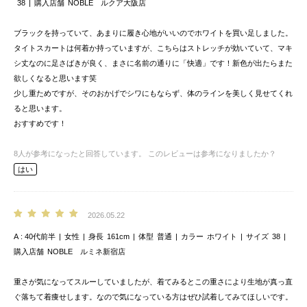
38
購入店舗
NOBLE ルクア大阪店
ブラックを持っていて、あまりに履き心地がいいのでホワイトを買い足しました。
タイトスカートは何着か持っていますが、こちらはストレッチが効いていて、マキ
シ丈なのに足さばきが良く、まさに名前の通りに「快適」です！新色が出たらまた
欲しくなると思います笑
少し重ためですが、そのおかげでシワにもならず、体のラインを美しく見せてくれ
ると思います。
おすすめです！
8
人が参考になったと回答しています。
このレビューは参考になりましたか？
はい
2026.05.22
A
40代前半
女性
身長
161cm
体型
普通
カラー
ホワイト
サイズ
38
購入店舗
NOBLE ルミネ新宿店
重さが気になってスルーしていましたが、着てみるとこの重さにより生地が真っ直
ぐ落ちて着痩せします。なので気になっている方はぜひ試着してみてほしいです。