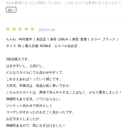
3
人が参考になったと回答しています。
このレビューは参考になりましたか？
はい
2026.01.09
ちゃわ
40代後半
未設定
身長
158cm
体型
普通
カラー
ブラック
サイズ
36
購入店舗
NOBLE エスパル仙台店
3色目購入です。
はきやすいし、上品だし、
どんなスタイルにでも合わせやすくて
これさえあれば！っていう感じです。
入学式、卒業式は、気温が低く寒いですが、
こちらのスカートは、厚地で冷んやりすることはなく、かなり重宝しました！
伸縮性もあり丈夫。シワにならない。
ジャケット合わせで自分らしく
コーデしやすかったのもすごく良かったです。
お正月太りしましたが
伸縮性あるので、気にせずはけました！