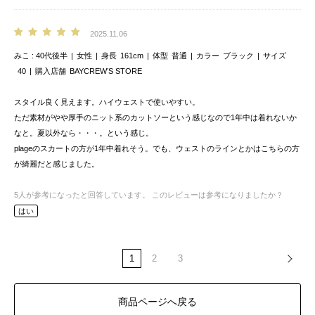
2025.11.06
みこ
40代後半
女性
身長
161cm
体型
普通
カラー
ブラック
サイズ
40
購入店舗
BAYCREW’S STORE
スタイル良く見えます。ハイウェストで使いやすい。
ただ素材がやや厚手のニット系のカットソーという感じなので1年中は着れないか
なと。夏以外なら・・・。という感じ。
plageのスカートの方が1年中着れそう。でも、ウェストのラインとかはこちらの方
が綺麗だと感じました。
5
人が参考になったと回答しています。
このレビューは参考になりましたか？
はい
1
2
3
商品ページへ戻る