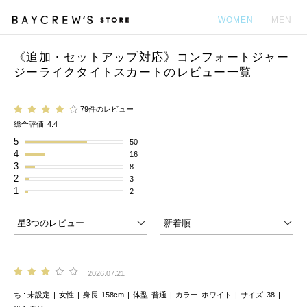
WOMEN
MEN
《追加・セットアップ対応》コンフォートジャー
カ
ジーライクタイトスカートのレビュー一覧
79件のレビュー
総合評価
4.4
5
50
4
16
3
8
2
3
1
2
2026.07.21
ち
未設定
女性
身長
158cm
体型
普通
カラー
ホワイト
サイズ
38