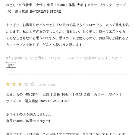
みどり
40代後半
女性
身長
169cm
体型
大柄
カラー
ブラック
サイズ
40
購入店舗
BAYCREW’S STORE
やっぱり、お腹周りがピタッとしているので黒でもイエローでも、太って見える気
がします。私が太すぎるのでしょうか。悩ましい。もう少し、ローウエストなら、
そんなこともないと思うのですが。黒スカートは使えるので、お腹周りが隠れるよ
うにトップスを出して、どんどん使おうと思います。
9
人が参考になったと回答しています。
このレビューは参考になりましたか？
はい
2025.02.09
なまけもの
40代前半
女性
身長
164cm
体型
普通
カラー
ホワイト
サイズ
38
購入店舗
BAYCREW’S STORE
ホワイトの38を購入しました。
身長164cm、体重56-57kgです。
普段はスカートは試着してから購入するのですが、クチコミがとてもよかったの