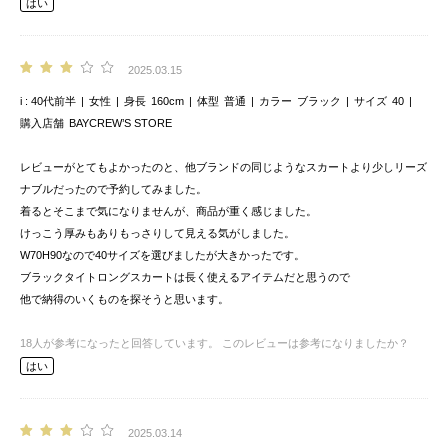
はい
2025.03.15
i
40代前半
女性
身長
160cm
体型
普通
カラー
ブラック
サイズ
40
購入店舗
BAYCREW’S STORE
レビューがとてもよかったのと、他ブランドの同じようなスカートより少しリーズ
ナブルだったので予約してみました。
着るとそこまで気になりませんが、商品が重く感じました。
けっこう厚みもありもっさりして見える気がしました。
W70H90なので40サイズを選びましたが大きかったです。
ブラックタイトロングスカートは長く使えるアイテムだと思うので
他で納得のいくものを探そうと思います。
18
人が参考になったと回答しています。
このレビューは参考になりましたか？
はい
2025.03.14