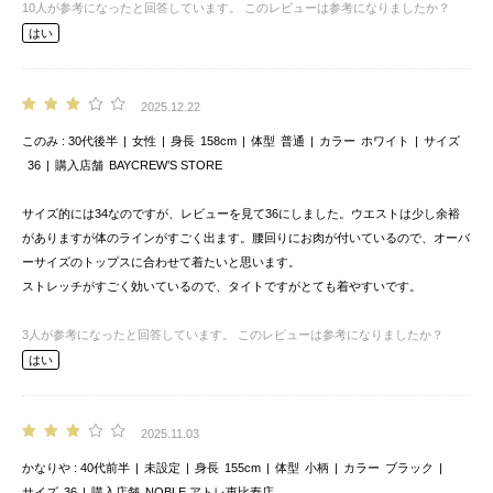
10
人が参考になったと回答しています。
このレビューは参考になりましたか？
はい
2025.12.22
このみ
30代後半
女性
身長
158cm
体型
普通
カラー
ホワイト
サイズ
36
購入店舗
BAYCREW’S STORE
サイズ的には34なのですが、レビューを見て36にしました。ウエストは少し余裕
がありますが体のラインがすごく出ます。腰回りにお肉が付いているので、オーバ
ーサイズのトップスに合わせて着たいと思います。
ストレッチがすごく効いているので、タイトですがとても着やすいです。
3
人が参考になったと回答しています。
このレビューは参考になりましたか？
はい
2025.11.03
かなりや
40代前半
未設定
身長
155cm
体型
小柄
カラー
ブラック
サイズ
36
購入店舗
NOBLE アトレ恵比寿店