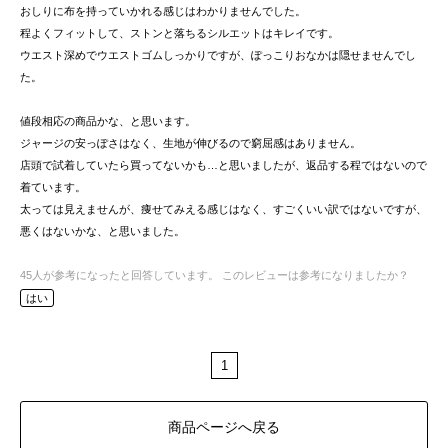
おしりに布を持っていかれる感じはわかりませんでした。
程よくフィットして、ストンと落ちるシルエットはキレイです。
ウエスト深めでウエストゴムしっかりですが、ぽっこりおなかは隠せませんでし
た。
値段相応の商品かな、と思います。
ジャージの安っぽさはなく、生地が伸びるので窮屈感はありません。
店頭で試着していたら買ってないかも…と思いましたが、返品する程ではないので
着ています。
太っては見えませんが、痩せてみえる感じはなく、すごくいい訳ではないですが、
悪くはないかな、と思いました。
45
人が参考になったと回答しています。
このレビューは参考になりましたか？
はい
1
商品ページへ戻る