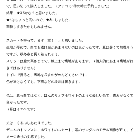
で、思い切って購入しました。（クチコミ3件の時に予約しました）
結果、★3.5かな？と思いました。
★4はちょっと高いので、★3にしました。
期待しすぎたかもしれません。
スカートを持って、まず「重！！」と思いました。
生地が厚めで、白でも透け感があまりないのは良かったです。夏は暑くて無理そう
ですが、秋冬春と長く着られそう。
スリットは膝の高さまでで、膝上まで裏地があります。（個人的にあまり裏地が好
きではありません）
トイレで捲ると、裏地を戻すのがめんどくさいです。
色が透けなくても、下着などの段差は響きます。
色は、真っ白ではなく、ほんのりオフホワイトのような優しい色で、青みがなくて
良かったです。
（私はイエベです）
丈は、くるぶしあたりでした。
デニムのトップスに、ホワイトのスカート、黒のサンダルのモデル画像が近く、イ
メージ通りの丈感でした。