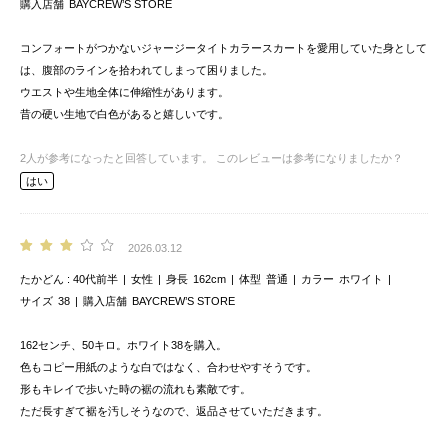
購入店舗
BAYCREW’S STORE
コンフォートがつかないジャージータイトカラースカートを愛用していた身として
は、腹部のラインを拾われてしまって困りました。
ウエストや生地全体に伸縮性があります。
昔の硬い生地で白色があると嬉しいです。
2
人が参考になったと回答しています。
このレビューは参考になりましたか？
はい
2026.03.12
たかどん
40代前半
女性
身長
162cm
体型
普通
カラー
ホワイト
サイズ
38
購入店舗
BAYCREW’S STORE
162センチ、50キロ。ホワイト38を購入。
色もコピー用紙のような白ではなく、合わせやすそうです。
形もキレイで歩いた時の裾の流れも素敵です。
ただ長すぎて裾を汚しそうなので、返品させていただきます。