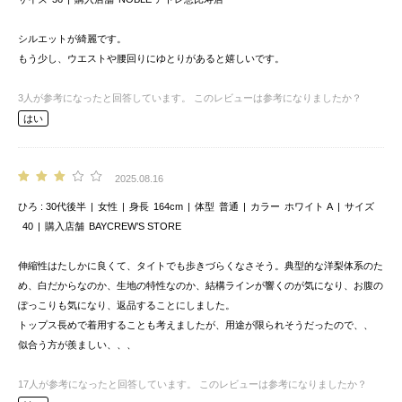
シルエットが綺麗です。
もう少し、ウエストや腰回りにゆとりがあると嬉しいです。
3
人が参考になったと回答しています。
このレビューは参考になりましたか？
はい
2025.08.16
ひろ
30代後半
女性
身長
164cm
体型
普通
カラー
ホワイト A
サイズ
40
購入店舗
BAYCREW’S STORE
伸縮性はたしかに良くて、タイトでも歩きづらくなさそう。典型的な洋梨体系のた
め、白だからなのか、生地の特性なのか、結構ラインが響くのが気になり、お腹の
ぽっこりも気になり、返品することにしました。
トップス長めで着用することも考えましたが、用途が限られそうだったので、、
似合う方が羨ましい、、、
17
人が参考になったと回答しています。
このレビューは参考になりましたか？