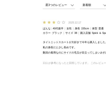
2025.12.17
ぱんな
40代後半
女性
身長
155cm
体型
普通
カラー
ブラック
サイズ
38
購入店舗
Spick ＆ 
タイトニットスカートが大好きで今年も購入しました
私の身長だと少し長めです。
数回の着用なのにサイドの毛玉が目立ってしまいみす
13
人が参考になったと回答しています。
このレビュ