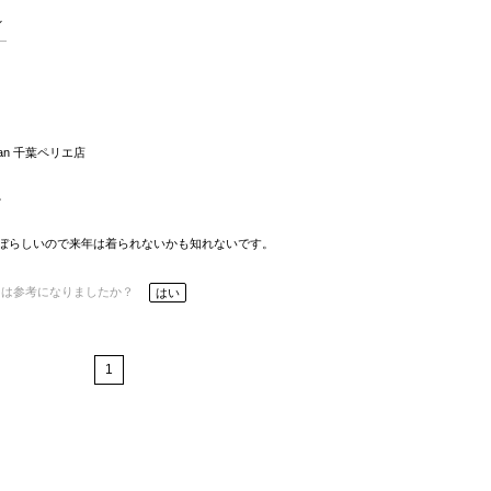
Span 千葉ペリエ店
。
ぼらしいので来年は着られないかも知れないです。
ーは参考になりましたか？
はい
1