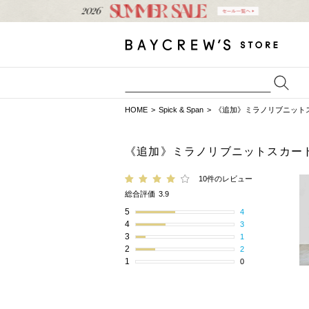
HOME
Spick & Span
《追加》ミラノリブニット
《追加》ミラノリブニットスカー
10件のレビュー
総合評価
3.9
5
4
4
3
3
1
2
2
1
0