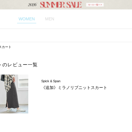
WOMEN
MEN
スカート
トのレビュー一覧
Spick & Span
《追加》ミラノリブニットスカート