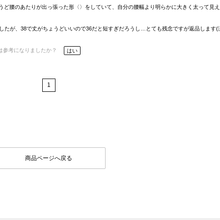
うど腰のあたりが出っ張った形〈〉をしていて、自分の腰幅より明らかに大きく太って見え
したが、38で丈がちょうどいいので36だと短すぎだろうし…とても残念ですが返品します(
は参考になりましたか？
はい
1
商品ページへ戻る