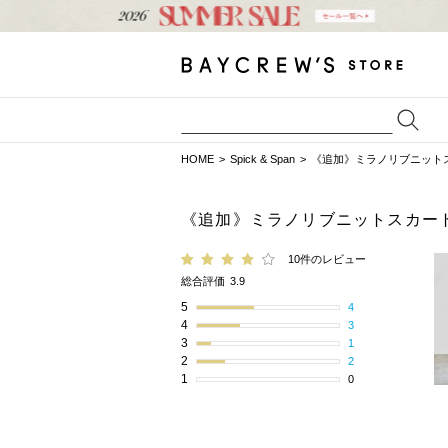
HOME
Spick & Span
《追加》ミラノリブニット
《追加》ミラノリブニットスカー
10件のレビュー
総合評価
3.9
5
4
4
3
3
1
2
2
1
0