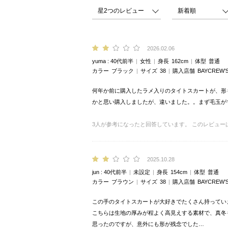
2026.02.06
yuma
40代前半
女性
身長
162cm
体型
普通
カラー
ブラック
サイズ
38
購入店舗
BAYCREW’
何年か前に購入したラメ入りのタイトスカートが、形
かと思い購入しましたが、違いました。。まず毛玉が
3
人が参考になったと回答しています。
このレビュー
2025.10.28
jun
40代前半
未設定
身長
154cm
体型
普通
カラー
ブラウン
サイズ
38
購入店舗
BAYCREW’
この手のタイトスカートが大好きでたくさん持ってい
こちらは生地の厚みが程よく高見えする素材で、真冬
思ったのですが、意外にも形が残念でした…