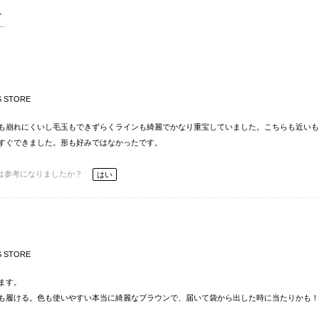
S STORE
も崩れにくいし毛玉もできずらくラインも綺麗でかなり重宝していました。こちらも近いも
すぐできました。形も好みではなかったです。
は参考になりましたか？
はい
S STORE
ます。
も履ける。色も使いやすい本当に綺麗なブラウンで、届いて袋から出した時に当たりかも！