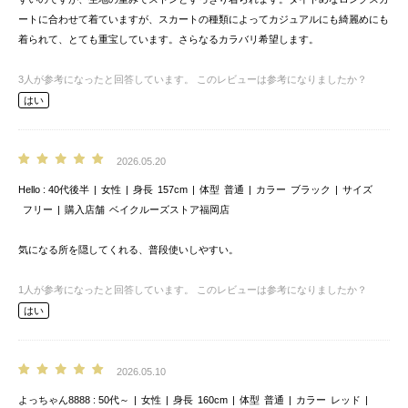
ートに合わせて着ていますが、スカートの種類によってカジュアルにも綺麗めにも
着られて、とても重宝しています。さらなるカラバリ希望します。
3
人が参考になったと回答しています。
このレビューは参考になりましたか？
はい
2026.05.20
Hello
40代後半
女性
身長
157cm
体型
普通
カラー
ブラック
サイズ
フリー
購入店舗
ベイクルーズストア福岡店
気になる所を隠してくれる、普段使いしやすい。
1
人が参考になったと回答しています。
このレビューは参考になりましたか？
はい
2026.05.10
よっちゃん8888
50代～
女性
身長
160cm
体型
普通
カラー
レッド