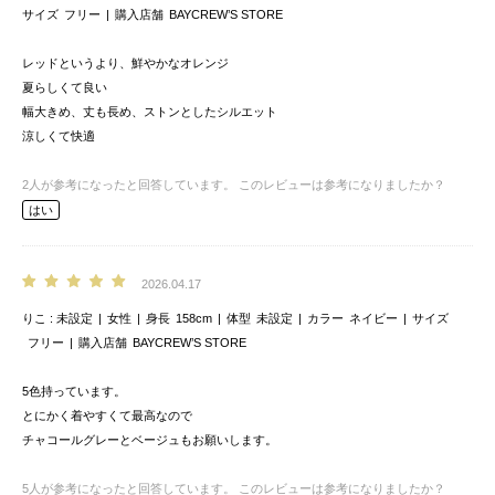
サイズ
フリー
購入店舗
BAYCREW’S STORE
レッドというより、鮮やかなオレンジ
夏らしくて良い
幅大きめ、丈も長め、ストンとしたシルエット
涼しくて快適
2
人が参考になったと回答しています。
このレビューは参考になりましたか？
はい
2026.04.17
りこ
未設定
女性
身長
158cm
体型
未設定
カラー
ネイビー
サイズ
フリー
購入店舗
BAYCREW’S STORE
5色持っています。
とにかく着やすくて最高なので
チャコールグレーとベージュもお願いします。
5
人が参考になったと回答しています。
このレビューは参考になりましたか？