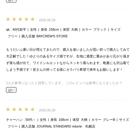
2025.06.29
qk
40代前半
女性
身長
158cm
体型
大柄
カラー
ブラック
サイズ
フリー
購入店舗
BAYCREW’S STORE
もうだいぶ暑い日が増えてきたので、購入を迷いましたが思い切って購入してみて
大正解でした！ゆとりのあるサイズ感ですが、生地に適度に重みがあり広がり過ぎ
ず落ち感が出て、ワイドシルエットながらスッキリ着られます。晩夏にも沢山着て
しまう予感です！皆さんの仰ってる様にカラバリ希望で来年もお願いします！
1
人が参考になったと回答しています。
このレビューは参考になりましたか？
はい
2025.06.28
チャーハン
50代～
女性
身長
168cm
体型
大柄
カラー
グレーB
サイズ
フリー
購入店舗
JOURNAL STANDARD relume 札幌店