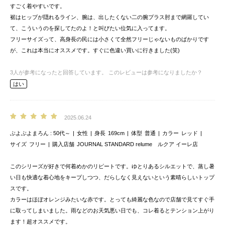
すごく着やすいです。
裾はヒップが隠れるライン、腕は、出したくない二の腕プラス肘まで網羅してい
て、こういうのを探してたのよ！と叫びたい位気に入ってます。
フリーサイズって、高身長の民には小さくて全然フリーじゃないものばかりです
が、これは本当にオススメです。すぐに色違い買いに行きました(笑)
3
人が参考になったと回答しています。
このレビューは参考になりましたか？
はい
2025.06.24
ぶよぶよまろん
50代～
女性
身長
169cm
体型
普通
カラー
レッド
サイズ
フリー
購入店舗
JOURNAL STANDARD relume ルクア イーレ店
このシリーズが好きで何着めかのリピートです。ゆとりあるシルエットで、蒸し暑
い日も快適な着心地をキープしつつ、だらしなく見えないという素晴らしいトップ
スです。
カラーはほぼオレンジみたいな赤です。とっても綺麗な色なので店舗で見てすぐ手
に取ってしまいました。雨などのお天気悪い日でも、コレ着るとテンション上がり
ます！超オススメです。