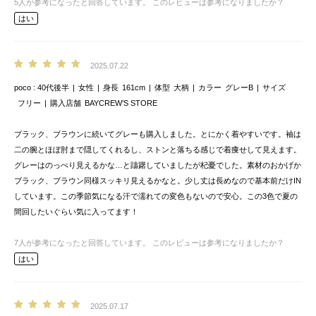
5
人が参考になったと回答しています。
このレビューは参考になりましたか？
はい
2025.07.22
poco
40代後半
女性
身長
161cm
体型
大柄
カラー
グレーB
サイズ
フリー
購入店舗
BAYCREW’S STORE
ブラック、ブラウンに続いてグレーも購入しました。とにかく着やすいです。袖は
二の腕とほぼ肘まで隠してくれるし、ストンと落ちる感じで着痩せして見えます。
グレーはのっぺり見えるかな…と躊躇していましたが杞憂でした。素材のおかげか
ブラック、ブラウン同様スッキリ見えるかなと。少し丈は長めなので基本前だけIN
しています。この季節気になる汗で濡れての変色もないので安心。この3色で夏の
間回したいぐらい気に入ってます！
7
人が参考になったと回答しています。
このレビューは参考になりましたか？
はい
2025.07.17