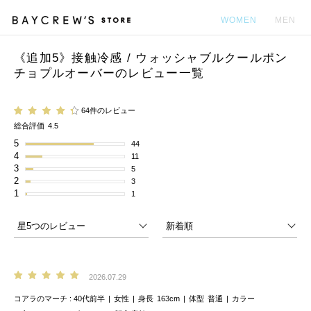
WOMEN
MEN
《追加5》接触冷感 / ウォッシャブルクールポン
カ
チョプルオーバーのレビュー一覧
64件のレビュー
総合評価
4.5
5
44
4
11
3
5
2
3
1
1
2026.07.29
コアラのマーチ
40代前半
女性
身長
163cm
体型
普通
カラー