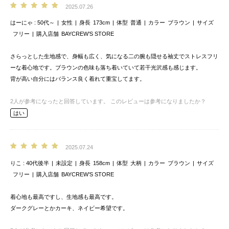
2025.07.26
はーにゃ
50代～
女性
身長
173cm
体型
普通
カラー
ブラウン
サイズ
フリー
購入店舗
BAYCREW’S STORE
さらっとした生地感で、身幅も広く、気になる二の腕も隠せる袖丈でストレスフリ
ーな着心地です。ブラウンの色味も落ち着いていて若干光沢感も感じます。
背が高い自分にはバランス良く着れて重宝してます。
2
人が参考になったと回答しています。
このレビューは参考になりましたか？
はい
2025.07.24
りこ
40代後半
未設定
身長
158cm
体型
大柄
カラー
ブラウン
サイズ
フリー
購入店舗
BAYCREW’S STORE
着心地も最高ですし、生地感も最高です。
ダークグレーとかカーキ、ネイビー希望です。