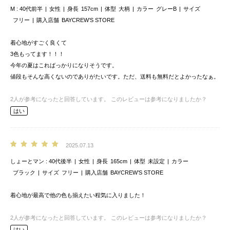
M
40代前半
女性
身長
157cm
体型
大柄
カラー
グレーB
サイズ
フリー
購入店舗
BAYCREW’S STORE
着心地がすごく良くて
3色もってます！！！
今年の夏はこればっかりになりそうです。
値段もそんな高くないのでありがたいです。ただ、送料も無料だとよかったなぁ。
2
人が参考になったと回答しています。
このレビューは参考になりましたか？
はい
2025.07.13
しょーとマン
40代後半
女性
身長
165cm
体型
未設定
カラー
ブラック
サイズ
フリー
購入店舗
BAYCREW’S STORE
着心地が最高で他の色も揃えたい程気に入りました！
2
人が参考になったと回答しています。
このレビューは参考になりましたか？
はい