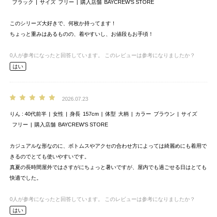
ブラック
サイズ
フリー
購入店舗
BAYCREW’S STORE
このシリーズ大好きで、何枚か持ってます！
ちょっと重みはあるものの、着やすいし、お値段もお手頃！
0
人が参考になったと回答しています。
このレビューは参考になりましたか？
はい
2026.07.23
りん
40代前半
女性
身長
157cm
体型
大柄
カラー
ブラウン
サイズ
フリー
購入店舗
BAYCREW’S STORE
カジュアルな形なのに、ボトムスやアクセの合わせ方によっては綺麗めにも着用で
きるのでとても使いやすいです。
真夏の長時間屋外ではさすがにちょっと暑いですが、屋内でも過ごせる日はとても
快適でした。
0
人が参考になったと回答しています。
このレビューは参考になりましたか？
はい