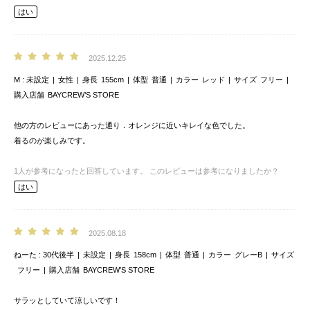
はい
2025.12.25
M
未設定
女性
身長
155cm
体型
普通
カラー
レッド
サイズ
フリー
購入店舗
BAYCREW’S STORE
他の方のレビューにあった通り．オレンジに近いキレイな色でした。
着るのが楽しみです。
1
人が参考になったと回答しています。
このレビューは参考になりましたか？
はい
2025.08.18
ねーた
30代後半
未設定
身長
158cm
体型
普通
カラー
グレーB
サイズ
フリー
購入店舗
BAYCREW’S STORE
サラッとしていて涼しいです！