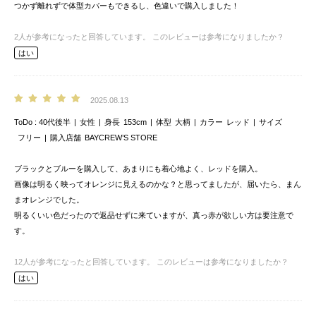
つかず離れずで体型カバーもできるし、色違いで購入しました！
2
人が参考になったと回答しています。
このレビューは参考になりましたか？
はい
2025.08.13
ToDo
40代後半
女性
身長
153cm
体型
大柄
カラー
レッド
サイズ
フリー
購入店舗
BAYCREW’S STORE
ブラックとブルーを購入して、あまりにも着心地よく、レッドを購入。
画像は明るく映ってオレンジに見えるのかな？と思ってましたが、届いたら、まん
まオレンジでした。
明るくいい色だったので返品せずに来ていますが、真っ赤が欲しい方は要注意で
す。
12
人が参考になったと回答しています。
このレビューは参考になりましたか？
はい