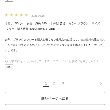
2025.06.15
名無し
50代～
女性
身長
160cm
体型
普通
カラー
ブラウン
サイズ
フリー
購入店舗
BAYCREW’S STORE
去年、ブラックとグレーを購入し薄くない生地なのに涼しく、また生地の重みでス
トンと着られてとても気に入っていたのでブラウンを追加購入しました。やっぱり
いいです。
2
人が参考になったと回答しています。
このレビューは参考になりましたか？
はい
1
2
3
商品ページへ戻る