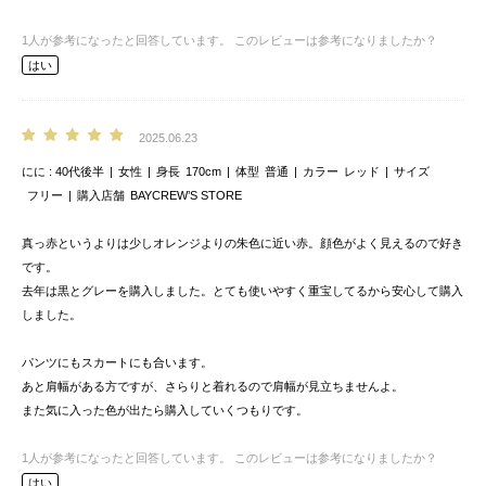
1
人が参考になったと回答しています。
このレビューは参考になりましたか？
はい
2025.06.23
にに
40代後半
女性
身長
170cm
体型
普通
カラー
レッド
サイズ
フリー
購入店舗
BAYCREW’S STORE
真っ赤というよりは少しオレンジよりの朱色に近い赤。顔色がよく見えるので好き
です。
去年は黒とグレーを購入しました。とても使いやすく重宝してるから安心して購入
しました。
パンツにもスカートにも合います。
あと肩幅がある方ですが、さらりと着れるので肩幅が見立ちませんよ。
また気に入った色が出たら購入していくつもりです。
1
人が参考になったと回答しています。
このレビューは参考になりましたか？
はい