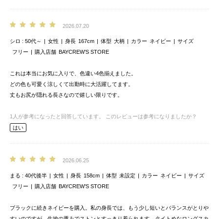
2026.07.20
シロ
50代～
女性
身長
167cm
体型
大柄
カラー
ネイビー
サイズ
フリー
購入店舗
BAYCREW’S STORE
これは本当にお気に入りで、色違い4色揃えました。
どの色も可愛く涼しくて出勤時に大活躍してます。
丈もお尻が隠れる長さなので嬉しい限りです。
1
人が参考になったと回答しています。
このレビューは参考になりましたか？
はい
2026.06.25
まる
40代後半
女性
身長
158cm
体型
未設定
カラー
ネイビー
サイズ
フリー
購入店舗
BAYCREW’S STORE
ブラックに続きネイビーを購入。私の身長では、もう少し短いとバランスがとりや
すいのですが、生地の重みでストンとすっきり着られます。タイトめなロングスカ