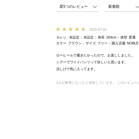
2025.07.02
カレン
未設定
未設定
身長
163cm
体型
普通
カラー
ブラウン
サイズ
フリー
購入店舗
NOBL
ローヒールで履きたかったので、お直ししました。
シアーでワイドパンツって珍しいと思います。
涼しげで気に入ってます。
1
人が参考になったと回答しています。
このレビュー