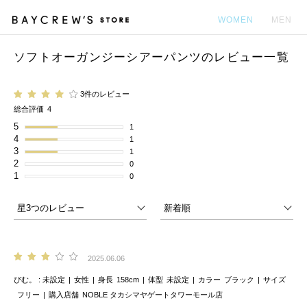
WOMEN
MEN
ソフトオーガンジーシアーパンツのレビュー一覧
カ
3件のレビュー
総合評価
4
5
1
4
1
3
1
2
0
1
0
2025.06.06
ぴむ。
未設定
女性
身長
158cm
体型
未設定
カラー
ブラック
サイズ
フリー
購入店舗
NOBLE タカシマヤゲートタワーモール店