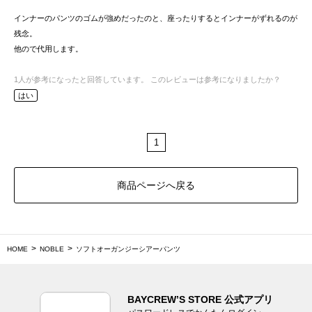
インナーのパンツのゴムが強めだったのと、座ったりするとインナーがずれるのが
残念。
他ので代用します。
1
人が参考になったと回答しています。
このレビューは参考になりましたか？
はい
1
商品ページへ戻る
HOME
NOBLE
ソフトオーガンジーシアーパンツ
BAYCREW’S STORE 公式アプリ