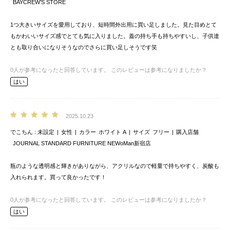
BAYCREW’S STORE
1つ大きいサイズを愛用しており、短時間外出用に買い足しました。見た目めとて
もかわいいサイズ感でとても気に入りました。蓋の持ち手も持ちやすいし、子供達
とも取り合いになりそうなのでさらに買い足しそうです笑
0
人が参考になったと回答しています。
このレビューは参考になりましたか？
はい
2025.10.23
でこちん
未設定
女性
カラー
ホワイト A
サイズ
フリー
購入店舗
JOURNAL STANDARD FURNITURE NEWoMan新宿店
瓶のような透明感と輝きがありながら、アクリルなので軽量で持ちやすく、炭酸も
入れられます。買って良かったです！
0
人が参考になったと回答しています。
このレビューは参考になりましたか？
はい