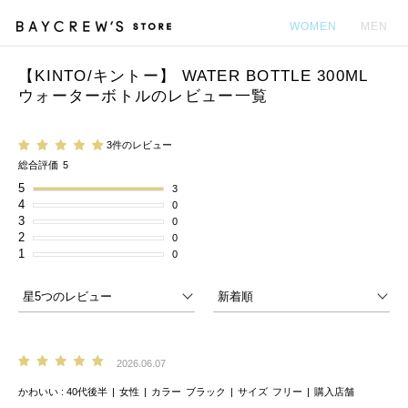
WOMEN
MEN
【KINTO/キントー】 WATER BOTTLE 300ML
カ
ウォーターボトルのレビュー一覧
3件のレビュー
総合評価
5
5
3
4
0
3
0
2
0
1
0
2026.06.07
かわいい
40代後半
女性
カラー
ブラック
サイズ
フリー
購入店舗