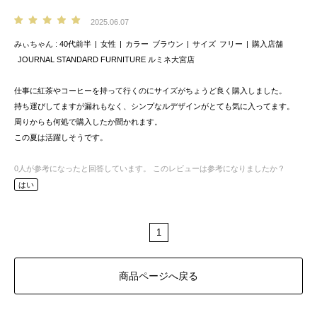
2025.06.07
みぃちゃん
40代前半
女性
カラー
ブラウン
サイズ
フリー
購入店舗
JOURNAL STANDARD FURNITURE ルミネ大宮店
仕事に紅茶やコーヒーを持って行くのにサイズがちょうど良く購入しました。
持ち運びしてますが漏れもなく、シンプなルデザインがとても気に入ってます。
周りからも何処で購入したか聞かれます。
この夏は活躍しそうです。
0
人が参考になったと回答しています。
このレビューは参考になりましたか？
はい
1
商品ページへ戻る