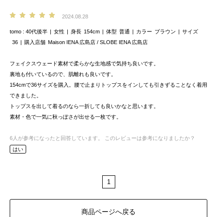
2024.08.28
tomo
40代後半
女性
身長
154cm
体型
普通
カラー
ブラウン
サイズ
36
購入店舗
Maison IENA 広島店 / SLOBE IENA 広島店
フェイクスウェード素材で柔らかな生地感で気持ち良いです。
裏地も付いているので、肌離れも良いです。
154cmで36サイズを購入。腰で止まりトップスをインしても引きずることなく着用
できました。
トップスを出して着るのなら一折しても良いかなと思います。
素材・色で一気に秋っぽさが出せる一枚です。
6
人が参考になったと回答しています。
このレビューは参考になりましたか？
はい
1
商品ページへ戻る