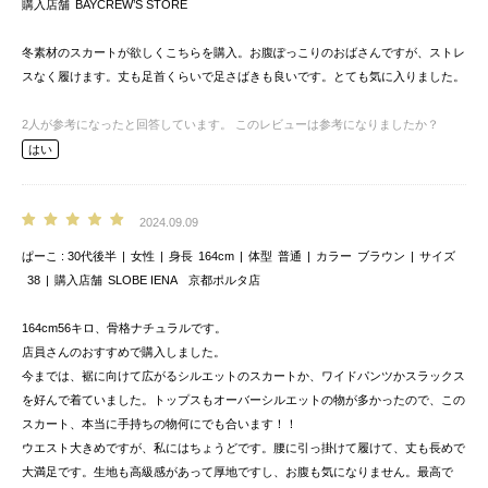
購入店舗
BAYCREW’S STORE
冬素材のスカートが欲しくこちらを購入。お腹ぽっこりのおばさんですが、ストレ
スなく履けます。丈も足首くらいで足さばきも良いです。とても気に入りました。
2
人が参考になったと回答しています。
このレビューは参考になりましたか？
はい
2024.09.09
ぱーこ
30代後半
女性
身長
164cm
体型
普通
カラー
ブラウン
サイズ
38
購入店舗
SLOBE IENA 京都ポルタ店
164cm56キロ、骨格ナチュラルです。
店員さんのおすすめで購入しました。
今までは、裾に向けて広がるシルエットのスカートか、ワイドパンツかスラックス
を好んで着ていました。トップスもオーバーシルエットの物が多かったので、この
スカート、本当に手持ちの物何にでも合います！！
ウエスト大きめですが、私にはちょうどです。腰に引っ掛けて履けて、丈も長めで
大満足です。生地も高級感があって厚地ですし、お腹も気になりません。最高で