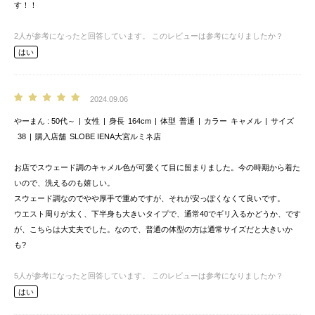
す！！
2
人が参考になったと回答しています。
このレビューは参考になりましたか？
はい
2024.09.06
やーまん
50代～
女性
身長
164cm
体型
普通
カラー
キャメル
サイズ
38
購入店舗
SLOBE IENA大宮ルミネ店
お店でスウェード調のキャメル色が可愛くて目に留まりました。今の時期から着た
いので、洗えるのも嬉しい。
スウェード調なのでやや厚手で重めですが、それが安っぽくなくて良いです。
ウエスト周りが太く、下半身も大きいタイプで、通常40でギリ入るかどうか、です
が、こちらは大丈夫でした。なので、普通の体型の方は通常サイズだと大きいか
も?
5
人が参考になったと回答しています。
このレビューは参考になりましたか？
はい