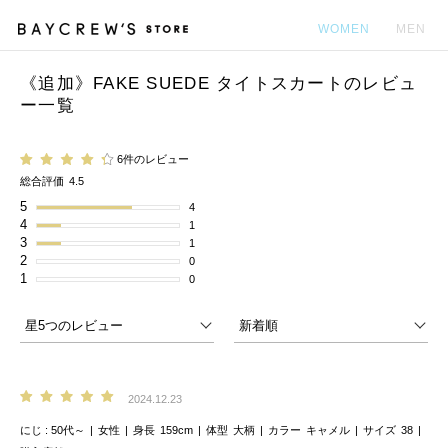
WOMEN
MEN
《追加》FAKE SUEDE タイトスカートのレビュ
カ
ー一覧
6件のレビュー
総合評価
4.5
5
4
4
1
3
1
2
0
1
0
2024.12.23
にじ
50代～
女性
身長
159cm
体型
大柄
カラー
キャメル
サイズ
38