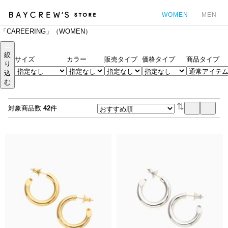
WOMEN
MEN
「CAREERING」（WOMEN）
カ
絞
サイズ
カラー
販売タイプ
価格タイプ
商品タイプ
り
込
む
対象商品数
42
件