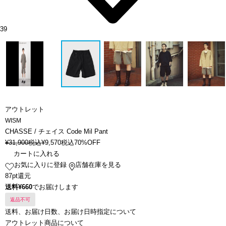
39
アウトレット
WISM
CHASSE / チェイス Code Mil Pant
¥
31,900
税込
¥
9,570
税込
70%OFF
カートに入れる
お気に入りに登録
店舗在庫を見る
87pt還元
送料¥660
でお届けします
返品不可
送料、お届け日数、お届け日時指定について
アウトレット商品について