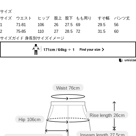
サイズ
サイズ
ウエスト
ヒップ
股上
股下
もも周り
すそ幅
パンツ丈
1
71-81
106
26
27.5
69
29.5
56
2
75-85
110
27
28.5
72
31.5
60
サイズガイド
身長別サイズイメージ
171cm / 64kg
1
Find your size
Waist
76cm
Rise length
26cm
Hip
106cm
Inseam length
27.5cm