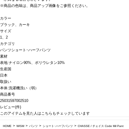
※商品の色味は、商品アップ画像をご参照ください。
カラー
ブラック、カーキ
サイズ
1、2
カテゴリ
パンツ
ショート･ハーフパンツ
素材
表地:ナイロン90%、ポリウレタン10%
生産国
日本
取扱い
本体:洗濯機洗い（弱）
商品番号
25031597002510
レビュー
(
件)
このアイテムを見た人はこちらもチェックしています
HOME
WISM
パンツ
ショート･ハーフパンツ
CHASSE / チェイス Code Mil Pant