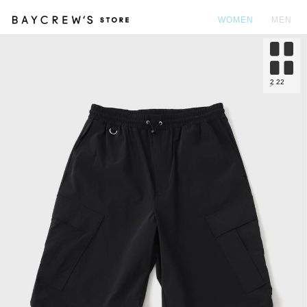
WOMEN
MEN
カ
2
22