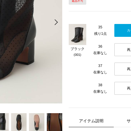
返品不可
Next
35
カ
残り1点
36
ブラック
再
在庫なし
(001)
37
再
在庫なし
38
再
在庫なし
アイテム説明
サ