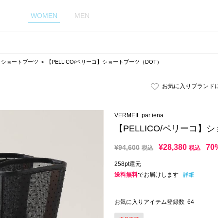
WOMEN
MEN
・ショートブーツ
【PELLICO/ペリーコ】ショートブーツ（DOT）
お気に入りブランド
VERMEIL par iena
【PELLICO/ペリーコ】
¥
28,380
70
¥
94,600
税込
税込
258pt還元
送料無料
でお届けします
詳細
お気に入りアイテム登録数
64