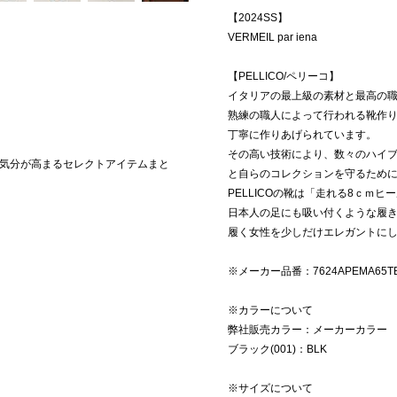
【2024SS】
VERMEIL par iena
【PELLICO/ペリーコ】
イタリアの最上級の素材と最高の
熟練の職人によって行われる靴作
丁寧に作りあげられています。
その高い技術により、数々のハイ
気分が高まるセレクトアイテムまと
と自らのコレクションを守るため
PELLICOの靴は「走れる8ｃｍ
日本人の足にも吸い付くような履
履く女性を少しだけエレガントに
※メーカー品番：7624APEMA65T
※カラーについて
弊社販売カラー：メーカーカラー
ブラック(001)：BLK
※サイズについて