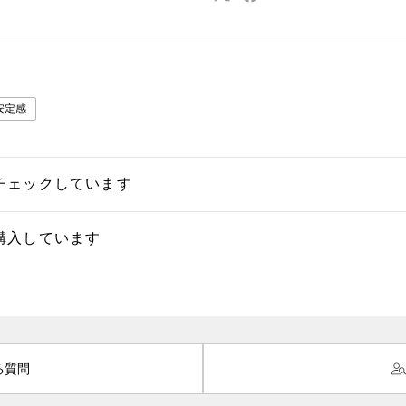
安定感
チェックしています
購入しています
る質問