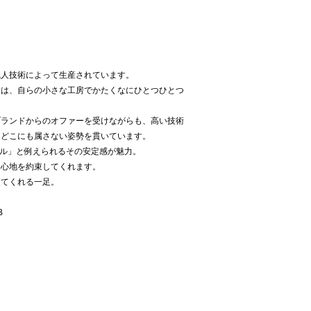
職人技術によって生産されています。
りは、自らの小さな工房でかたくなにひとつひとつ
ブランドからのオファーを受けながらも、高い技術
にどこにも属さない姿勢を貫いています。
ヒール」と例えられるその安定感が魅力。
き心地を約束してくれます。
してくれる一足。
B