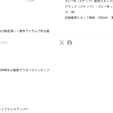
m
173cm
グレーB（スナップ）着用スタッフ身
ブラック（スナップ）・グレーB（
ズ：38
詳細着用スタッフ身長：162cm 
の春の指名買い！新作アイテムで作る最
 Store
RMEILの最新アウターラインナップ
ャケットでドレスアップー