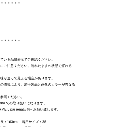
＊＊＊＊＊＊＊
＊＊＊＊＊＊＊
いている品質表示でご確認ください。
れにご注意ください。濡れたままの状態で擦れる
色味が違って見える場合があります。
どの環境により、若干製品と画像のカラーが異なる
ご参照ください。
 iena での取り扱いになります。
EIL par iena店舗へお願い致します。
：163cm 着用サイズ：38