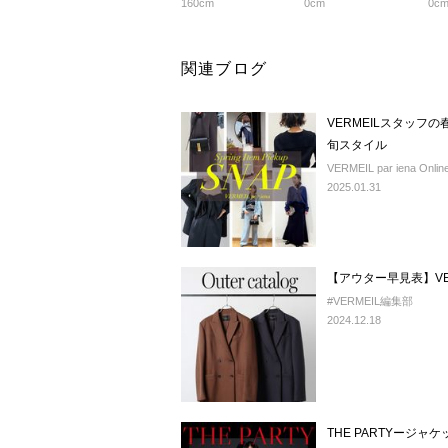
160cm
0cm
0c
関連ブログ
VERMEILスタッフ
旬スタイル
VERMEIL par iena Online
2025.01.31
【アウター早見表】VE
#VERMEIL編集部
2024.12.18
THE PARTYージ