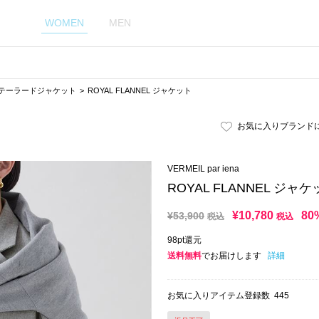
WOMEN
MEN
テーラードジャケット
ROYAL FLANNEL ジャケット
お気に入りブランド
VERMEIL par iena
ROYAL FLANNEL ジャ
¥
10,780
80
¥
53,900
税込
税込
98pt還元
送料無料
でお届けします
詳細
お気に入りアイテム登録数
445