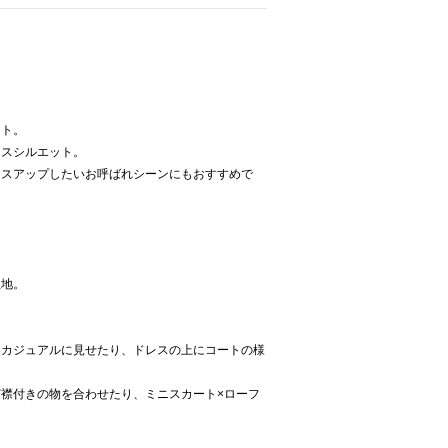
ット。
クスシルエット。
レスアップしたいお呼ばれシーンにもおすすめで
生地。
てカジュアルに見せたり、ドレスの上にコートの様
襟付きの物を合わせたり、ミニスカート×ローフ
。