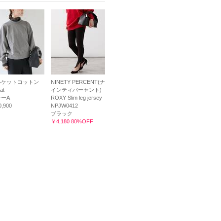
ルケットコットン
NINETY PERCENT(ナ
at
インティパーセント)
ーA
ROXY Slim leg jersey
,900
NPJW0412
ブラック
￥4,180 80%OFF