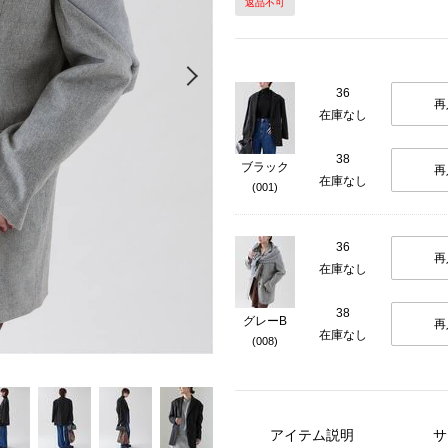
返品不可
Next
36
再
在庫なし
38
ブラック
再
在庫なし
(001)
36
再
在庫なし
38
グレーB
再
在庫なし
(008)
アイテム説明
サ