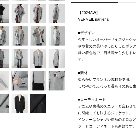
【2024AW】
VERMEIL par iena
■デザイン
今年らしいオーバーサイズジャケ
やや着丈の長いゆったりしたボッ
軽い着心地で、日常着から少しド
す。
■素材
柔らかいフランネル素材を使用。
しなやかでふわっと温もりのある
■コーディネート
デニムや裏毛のスエットと合わせ
に羽織っても決まるジャケット。
インナーはシャツや長袖のポロなど
ァーもコーディネートも新鮮です