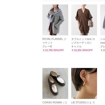
ROYAL FLANNEL ジ
ダブルニットtuck ロ
シ
ャケット
ングカーディガン
swe
グレーB
キャメル
グレ
￥10,780 80%OFF
￥19,250 30%OFF
￥20
CORSO ROMA9（コ
LIE STUDIO(リエ ス