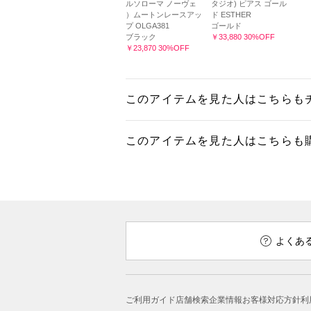
ルソローマ ノーヴェ
タジオ) ピアス ゴール
）ムートンレースアッ
ド ESTHER
プ OLGA381
ゴールド
ブラック
￥33,880 30%OFF
￥23,870 30%OFF
このアイテムを見た人はこちらも
このアイテムを見た人はこちらも
よくあ
ご利用ガイド
店舗検索
企業情報
お客様対応方針
利