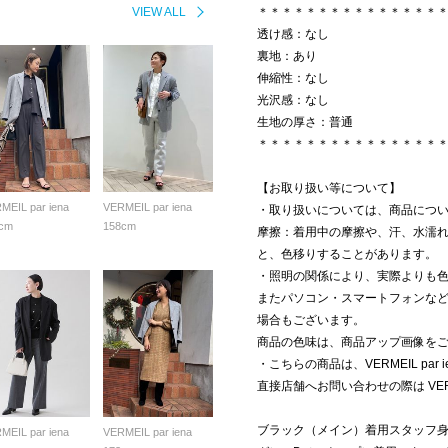
VIEW ALL
＊＊＊＊＊＊＊＊＊＊＊＊＊＊＊
透け感：なし
裏地：あり
伸縮性：なし
光沢感：なし
生地の厚さ：普通
＊＊＊＊＊＊＊＊＊＊＊＊＊＊＊
【お取り扱い等について】
MEIL par iena
VERMEIL par iena
・取り扱いについては、商品につ
cm
158cm
摩擦：着用中の摩擦や、汗、水濡
と、色移りすることがあります。
・照明の関係により、実際よりも
またパソコン・スマートフォンな
場合もございます。
商品の色味は、商品アップ画像を
・こちらの商品は、VERMEIL par
直接店舗へお問い合わせの際は VERM
ブラック（メイン）着用スタッフ身長
MEIL par iena
VERMEIL par iena