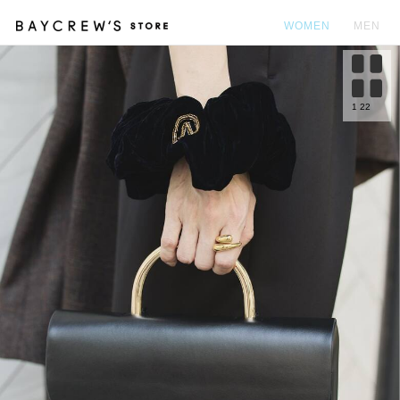
WOMEN
MEN
カ
1
22