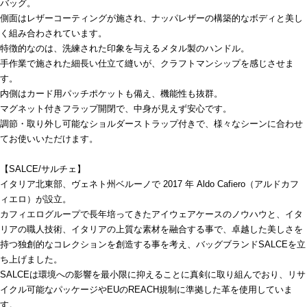
バッグ。
側面はレザーコーティングが施され、ナッパレザーの構築的なボディと美し
く組み合わされています。
特徴的なのは、洗練された印象を与えるメタル製のハンドル。
手作業で施された細長い仕立て縫いが、クラフトマンシップを感じさせま
す。
内側はカード用パッチポケットも備え、機能性も抜群。
マグネット付きフラップ開閉で、中身が見えず安心です。
調節・取り外し可能なショルダーストラップ付きで、様々なシーンに合わせ
てお使いいただけます。
【SALCE/サルチェ】
イタリア北東部、ヴェネト州ベルーノで 2017 年 Aldo Cafiero（アルドカフ
ィエロ）が設立。
カフィエログループで長年培ってきたアイウェアケースのノウハウと、イタ
リアの職人技術、イタリアの上質な素材を融合する事で、卓越した美しさを
持つ独創的なコレクションを創造する事を考え、バッグブランドSALCEを立
ち上げました。
SALCEは環境への影響を最小限に抑えることに真剣に取り組んでおり、リサ
イクル可能なパッケージやEUのREACH規制に準拠した革を使用していま
す。