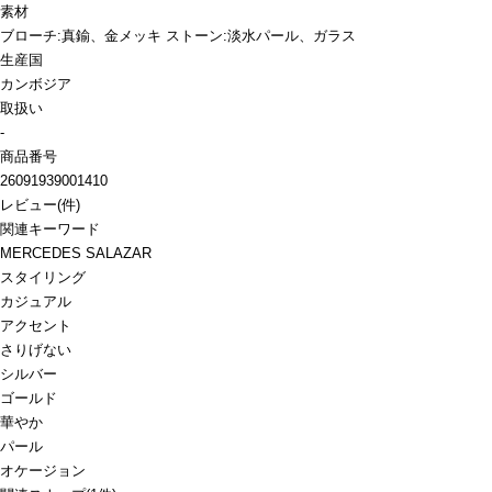
素材
ブローチ:真鍮、金メッキ ストーン:淡水パール、ガラス
生産国
カンボジア
取扱い
-
商品番号
26091939001410
レビュー
(
件)
関連キーワード
MERCEDES SALAZAR
スタイリング
カジュアル
アクセント
さりげない
シルバー
ゴールド
華やか
パール
オケージョン