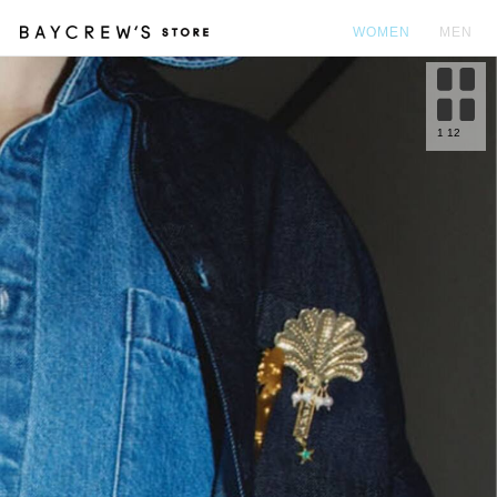
WOMEN
MEN
カ
1
12