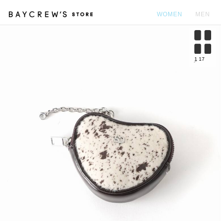
WOMEN
MEN
カ
1
17