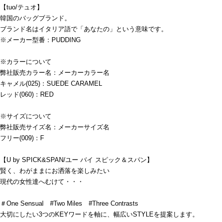
【tuo/テュオ】
韓国のバッグブランド。
ブランド名はイタリア語で「あなたの」という意味です。
※メーカー型番：PUDDING
※カラーについて
弊社販売カラー名：メーカーカラー名
キャメル(025)：SUEDE CARAMEL
レッド(060)：RED
※サイズについて
弊社販売サイズ名：メーカーサイズ名
フリー(009)：F
【U by SPICK&SPAN/ユー バイ スピック＆スパン】
賢く、わがままにお洒落を楽しみたい
現代の女性達へむけて・・・
＃One Sensual #Two Miles #Three Contrasts
大切にしたい3つのKEYワードを軸に、幅広いSTYLEを提案します。