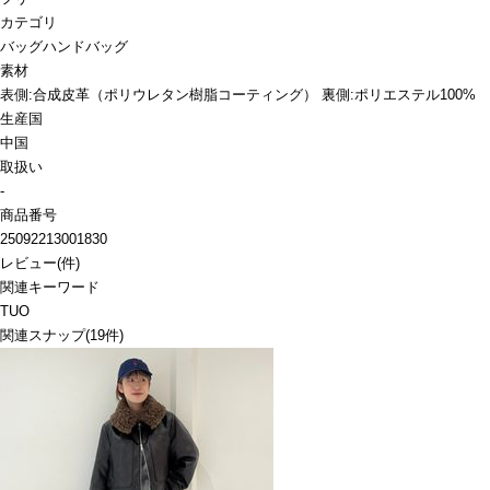
カテゴリ
バッグ
ハンドバッグ
素材
表側:合成皮革（ポリウレタン樹脂コーティング） 裏側:ポリエステル100%
生産国
中国
取扱い
-
商品番号
25092213001830
レビュー
(
件)
関連キーワード
TUO
関連スナップ
(19件)