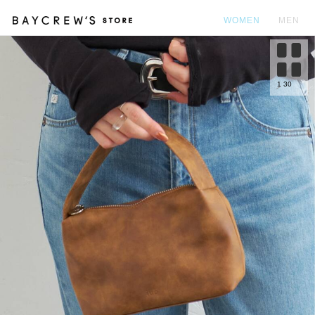
WOMEN
MEN
カ
1
30