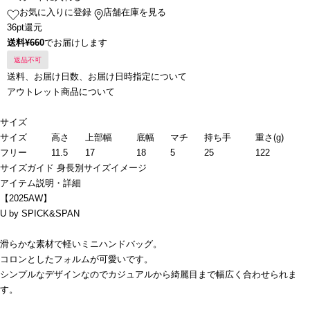
お気に入りに登録
店舗在庫を見る
36pt還元
送料¥660
でお届けします
返品不可
送料、お届け日数、お届け日時指定について
アウトレット商品について
サイズ
サイズ
高さ
上部幅
底幅
マチ
持ち手
重さ(g)
フリー
11.5
17
18
5
25
122
サイズガイド
身長別サイズイメージ
アイテム説明・詳細
【2025AW】
U by SPICK&SPAN
滑らかな素材で軽いミニハンドバッグ。
コロンとしたフォルムが可愛いです。
シンプルなデザインなのでカジュアルから綺麗目まで幅広く合わせられま
す。